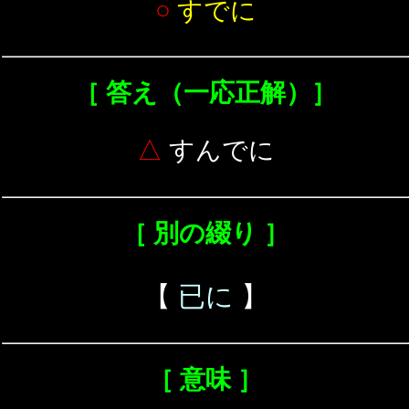
○
すでに
［ 答え（一応正解）］
△
すんでに
［ 別の綴り ］
【
已に
】
［ 意味 ］