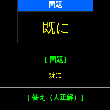
問題
既に
［ 問題］
既に
［ 答え（大正解）］