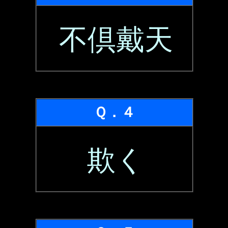
不倶戴天
Ｑ．４
欺く