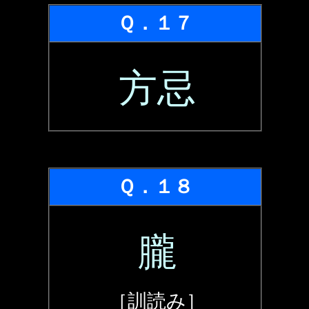
Ｑ．１７
方忌
Ｑ．１８
朧
［訓読み］