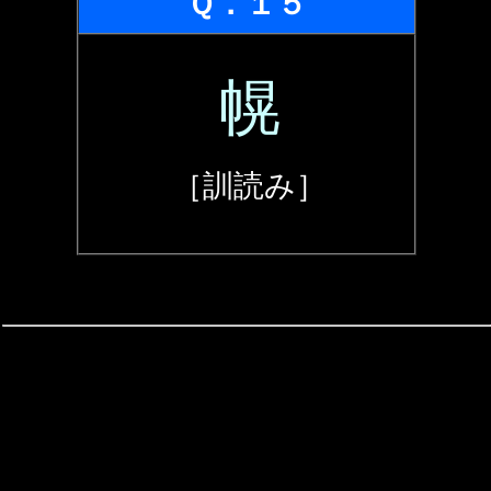
Ｑ．１５
幌
［訓読み］