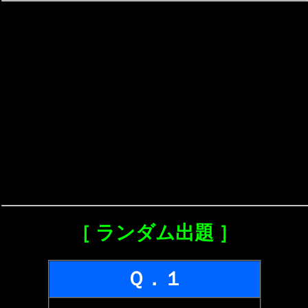
［ ランダム出題 ］
Ｑ．１