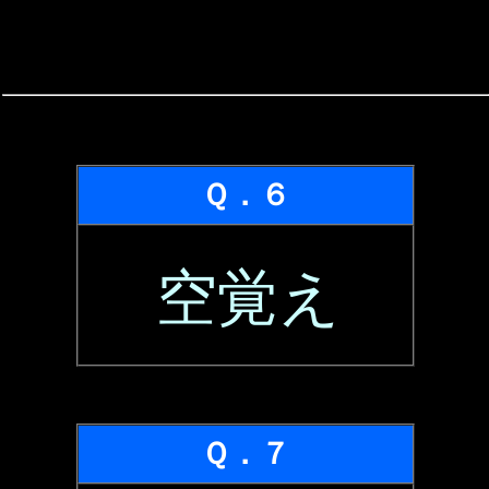
Ｑ．６
空覚え
Ｑ．７