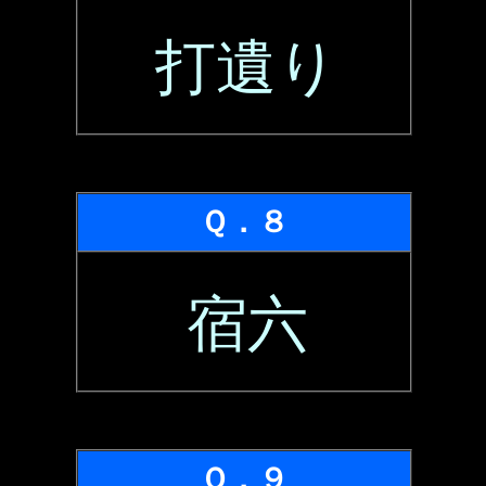
打遺り
Ｑ．８
宿六
Ｑ．９