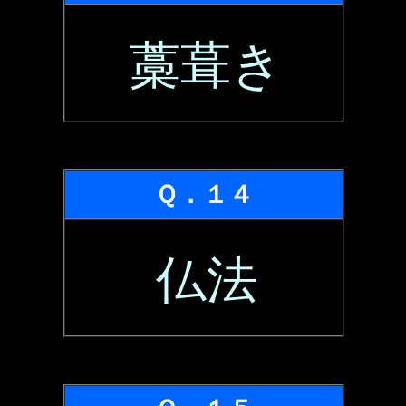
藁葺き
Ｑ．１４
仏法