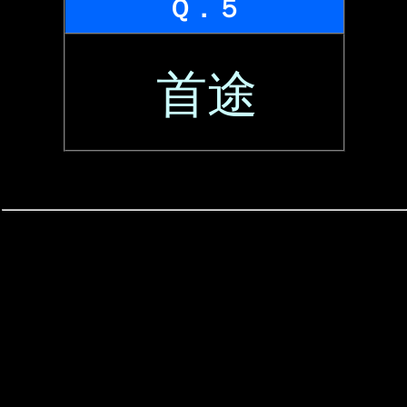
Ｑ．５
首途