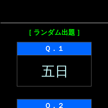
［ ランダム出題 ］
Ｑ．１
五日
Ｑ．２