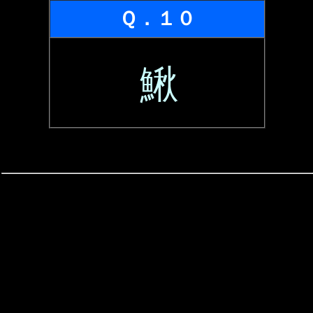
Ｑ．１０
鰍