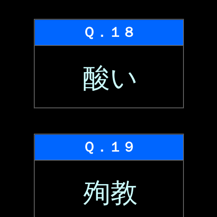
Ｑ．１８
酸い
Ｑ．１９
殉教