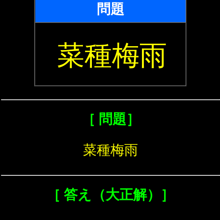
問題
菜種梅雨
［ 問題］
菜種梅雨
［ 答え（大正解）］