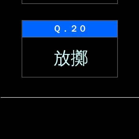
Ｑ．２０
放擲