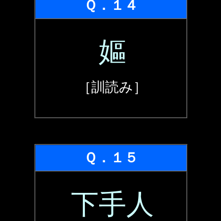
Ｑ．１４
嫗
［訓読み］
Ｑ．１５
下手人