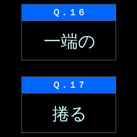
Ｑ．１６
一端の
Ｑ．１７
捲る