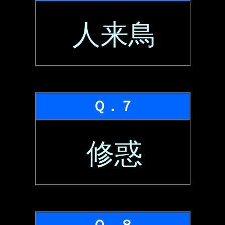
人来鳥
Ｑ．７
修惑