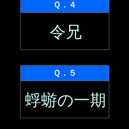
Ｑ．４
令兄
Ｑ．５
蜉蝣の一期