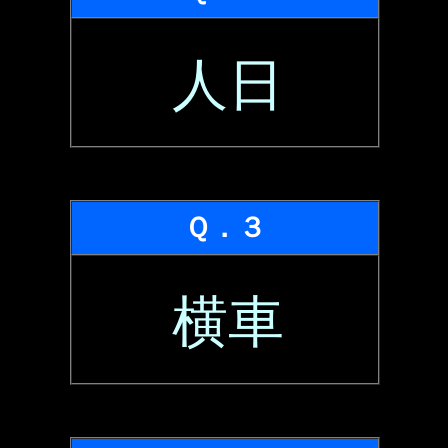
人日
Ｑ．３
横車