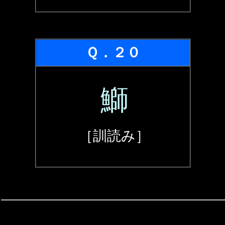
Ｑ．２０
鰤
［訓読み］