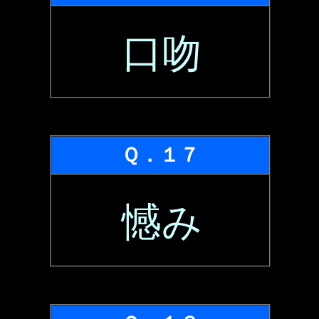
口吻
Ｑ．１７
憾み