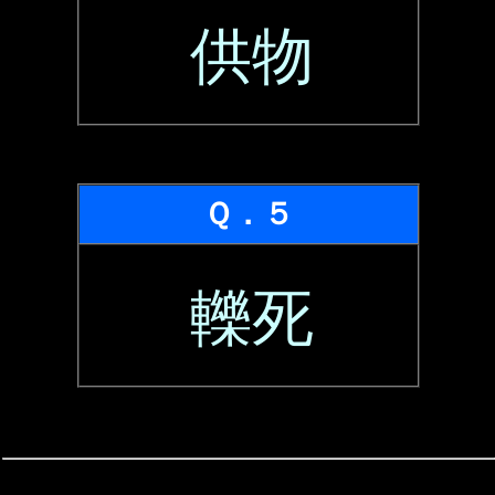
供物
Ｑ．５
轢死