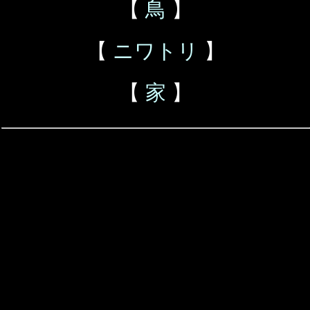
【
鳥
】
【
ニワトリ
】
【
家
】