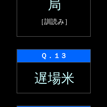
局
［訓読み］
Ｑ．１３
遅場米