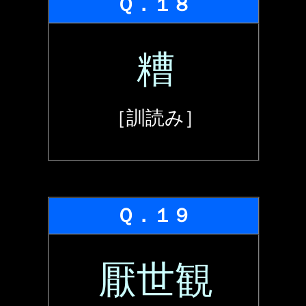
Ｑ．１８
糟
［訓読み］
Ｑ．１９
厭世観