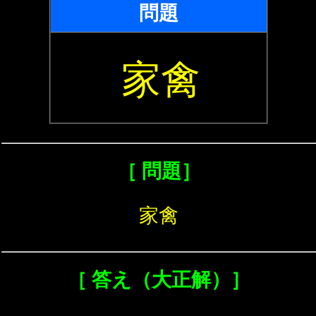
問題
家禽
［ 問題］
家禽
［ 答え（大正解）］