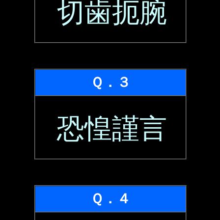
切歯扼腕
Ｑ．３
恐惶謹言
Ｑ．４