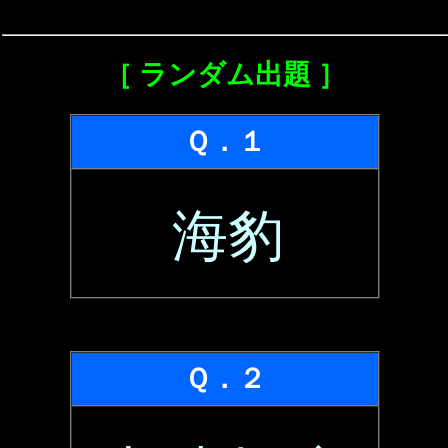
［ ランダム出題 ］
Ｑ．１
海豹
Ｑ．２