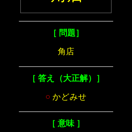
［ 問題］
角店
［ 答え（大正解）］
○
かどみせ
［ 意味 ］