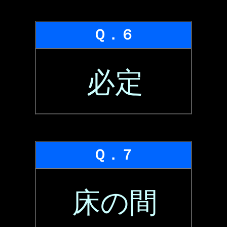
Ｑ．６
必定
Ｑ．７
床の間