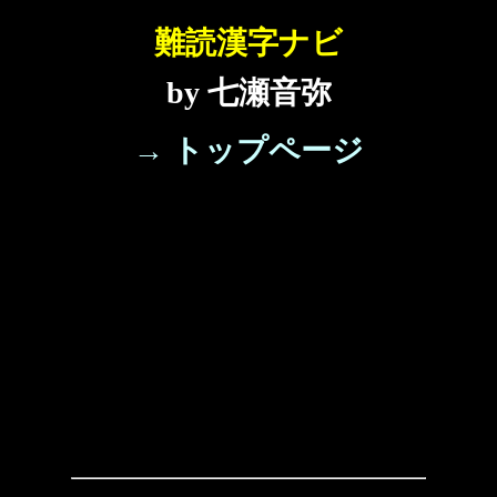
難読漢字ナビ
by 七瀬音弥
→ トップページ