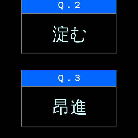
Ｑ．２
淀む
Ｑ．３
昂進