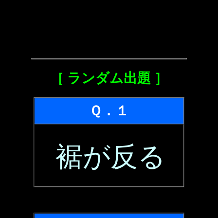
［ ランダム出題 ］
Ｑ．１
裾が反る