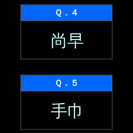
Ｑ．４
尚早
Ｑ．５
手巾