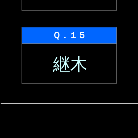
Ｑ．１５
継木