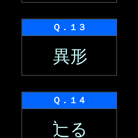
Ｑ．１３
異形
Ｑ．１４
辷る