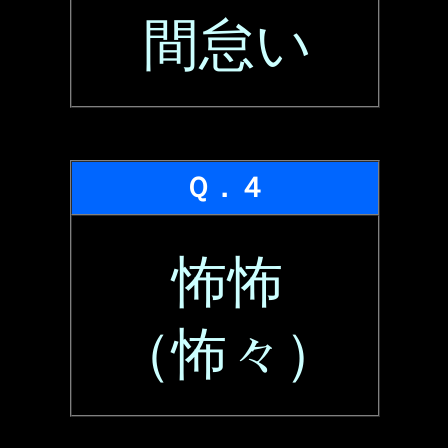
間怠い
Ｑ．４
怖怖
（怖々）