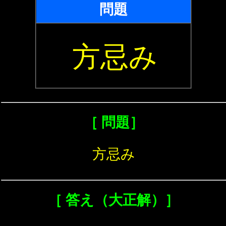
問題
方忌み
［ 問題］
方忌み
［ 答え（大正解）］