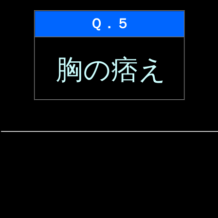
Ｑ．５
胸の痞え