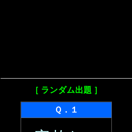
［ ランダム出題 ］
Ｑ．１