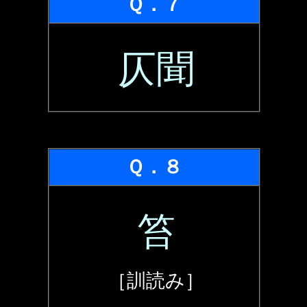
Ｑ．７
仄聞
Ｑ．８
笞
［訓読み］