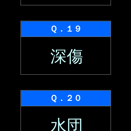
Ｑ．１９
深傷
Ｑ．２０
水団