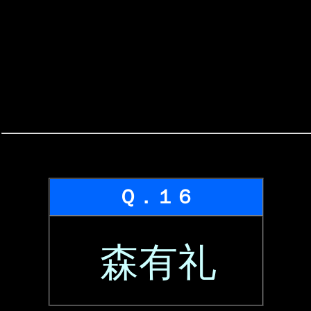
Ｑ．１６
森有礼