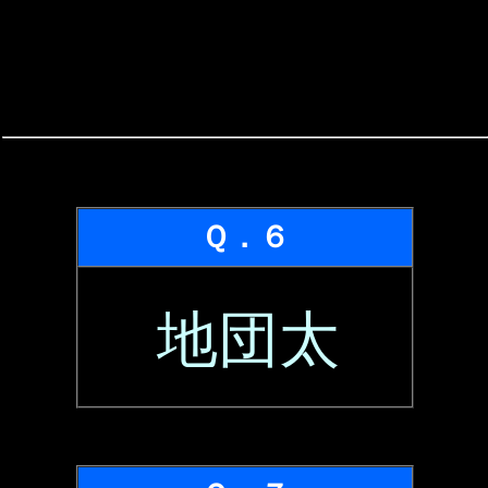
Ｑ．６
地団太