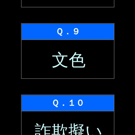
Ｑ．９
文色
Ｑ．１０
詐欺擬い