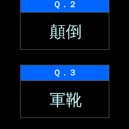
Ｑ．２
顛倒
Ｑ．３
軍靴