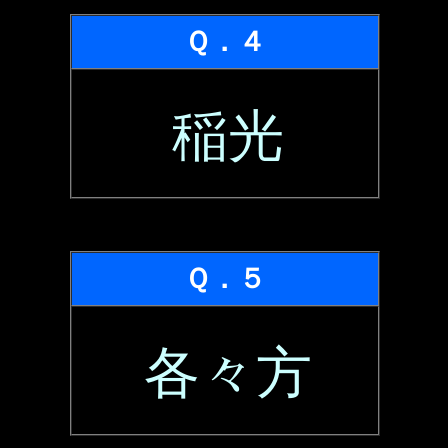
Ｑ．４
稲光
Ｑ．５
各々方