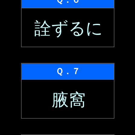
詮ずるに
Ｑ．７
腋窩