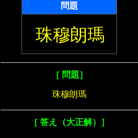
問題
珠穆朗瑪
［ 問題］
珠穆朗瑪
［ 答え（大正解）］