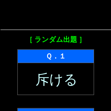
［ ランダム出題 ］
Ｑ．１
斥ける