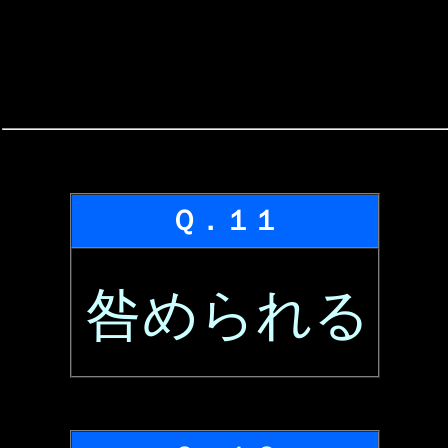
Ｑ．１１
咎められる