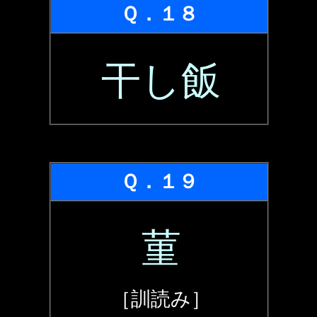
Ｑ．１８
干し飯
Ｑ．１９
菫
［訓読み］