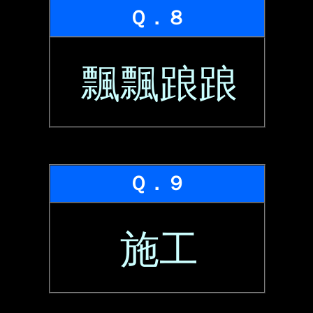
Ｑ．８
飄飄踉踉
Ｑ．９
施工