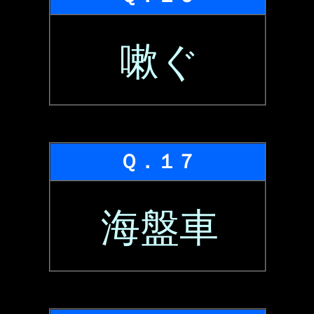
嗽ぐ
Ｑ．１７
海盤車