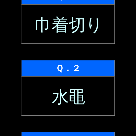
巾着切り
Ｑ．２
水黽