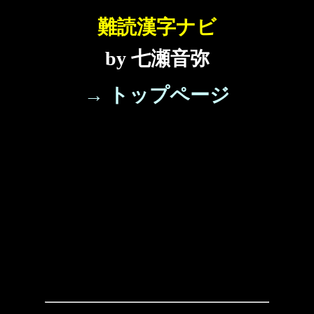
難読漢字ナビ
by 七瀬音弥
→ トップページ