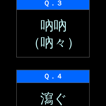
Ｑ．３
吶吶
（吶々）
Ｑ．４
瀉ぐ