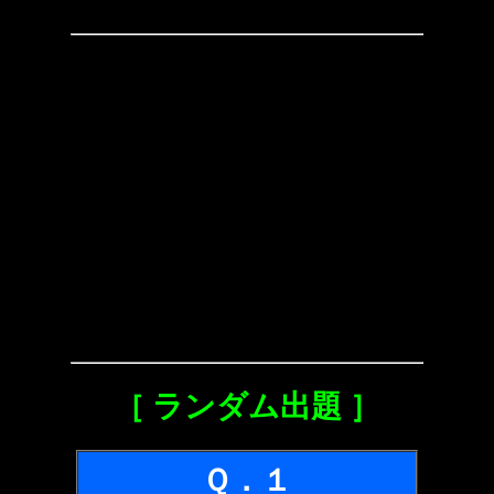
［ ランダム出題 ］
Ｑ．１