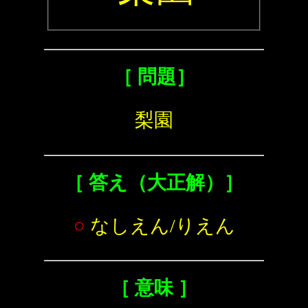
［ 問題］
梨園
［ 答え（大正解）］
○
なしえん/りえん
［ 意味 ］