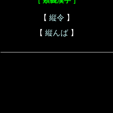
［ 類義漢字 ］
【
縦令
】
【
縦んば
】