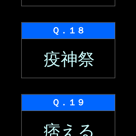
Ｑ．１８
疫神祭
Ｑ．１９
痞える