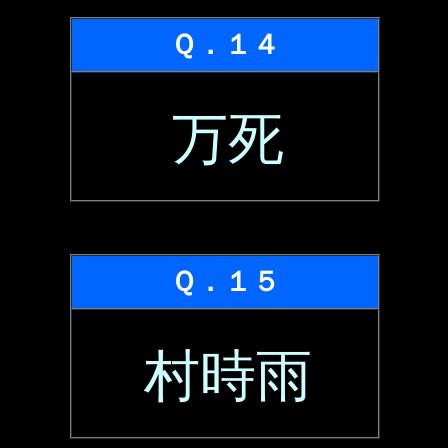
Ｑ．１４
万死
Ｑ．１５
村時雨