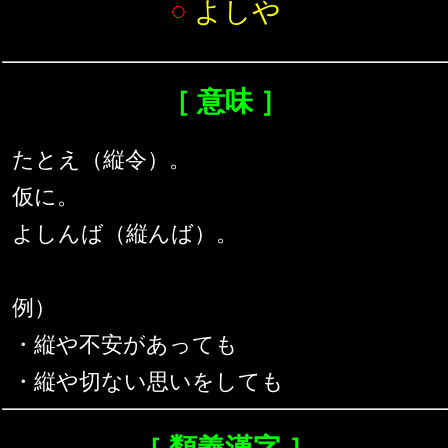
○
よしや
［ 意味 ］
たとえ（縦令）。
仮に。
よしんば（縦んば）。
例）
・縦や不安があっても
・縦や切ない思いをしても