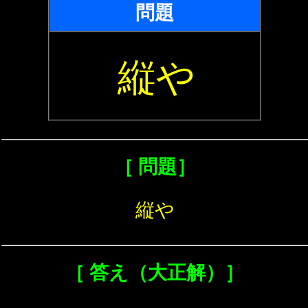
問題
縦や
［ 問題］
縦や
［ 答え（大正解）］