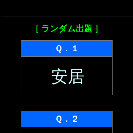
［ ランダム出題 ］
Ｑ．１
安居
Ｑ．２