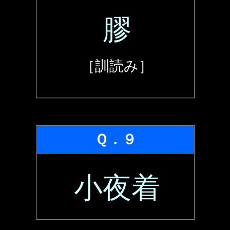
膠
［訓読み］
Ｑ．９
小夜着