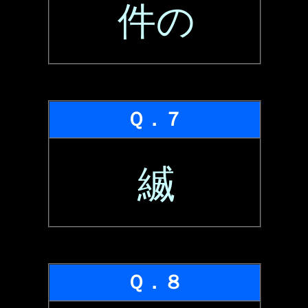
件の
Ｑ．７
縅
Ｑ．８