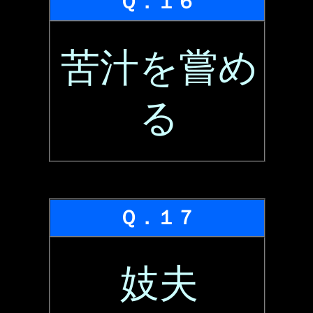
Ｑ．１６
苦汁を嘗め
る
Ｑ．１７
妓夫