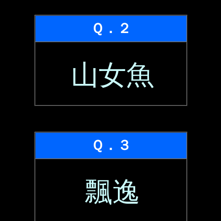
Ｑ．２
山女魚
Ｑ．３
飄逸