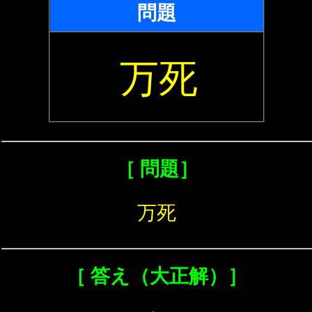
問題
万死
［ 問題］
万死
［ 答え（大正解）］