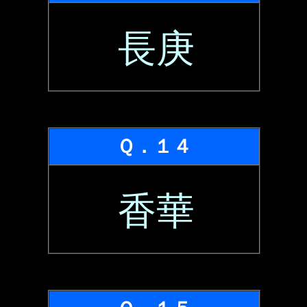
長庚
Ｑ．１４
香華