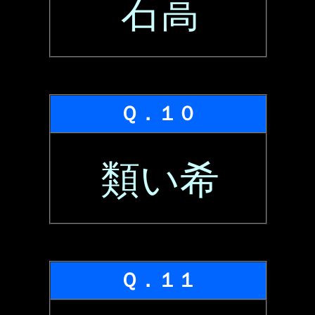
石高
Ｑ．１０
類い希
Ｑ．１１