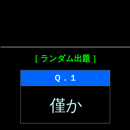
［ ランダム出題 ］
Ｑ．１
僅か