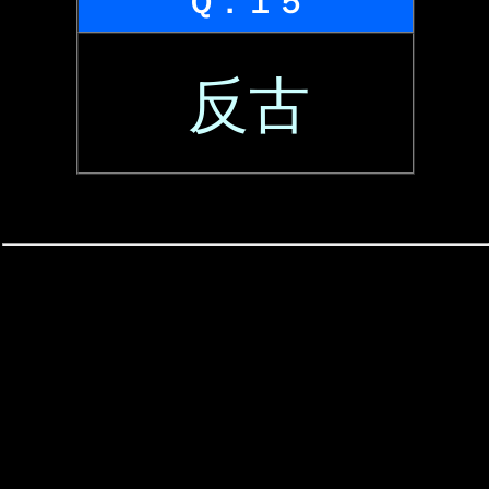
Ｑ．１５
反古