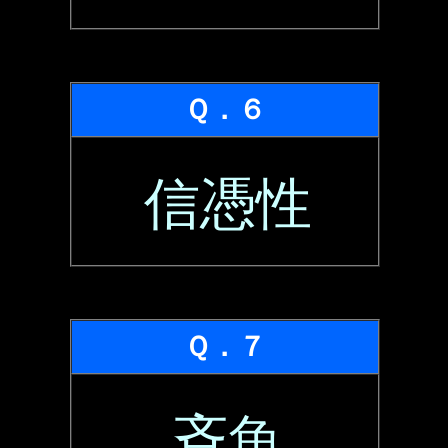
Ｑ．６
信憑性
Ｑ．７
斉魚