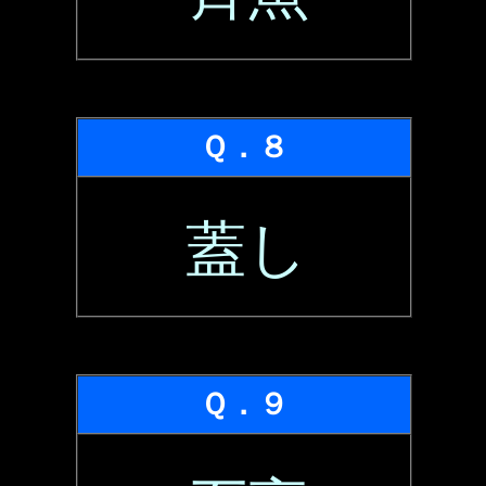
Ｑ．８
蓋し
Ｑ．９