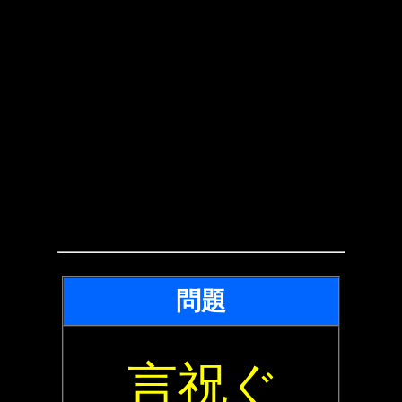
問題
言祝ぐ