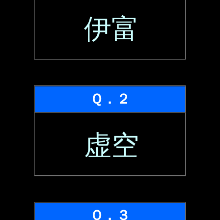
伊富
Ｑ．２
虚空
Ｑ．３