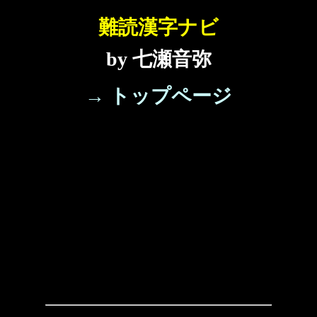
難読漢字ナビ
by 七瀬音弥
→ トップページ