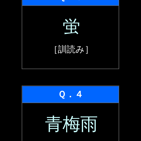
蛍
［訓読み］
Ｑ．４
青梅雨