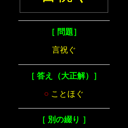
［ 問題］
言祝ぐ
［ 答え（大正解）］
○
ことほぐ
［ 別の綴り ］