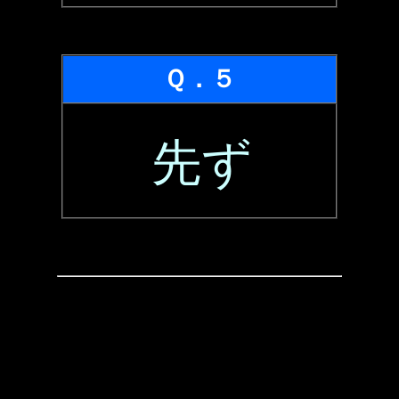
Ｑ．５
先ず