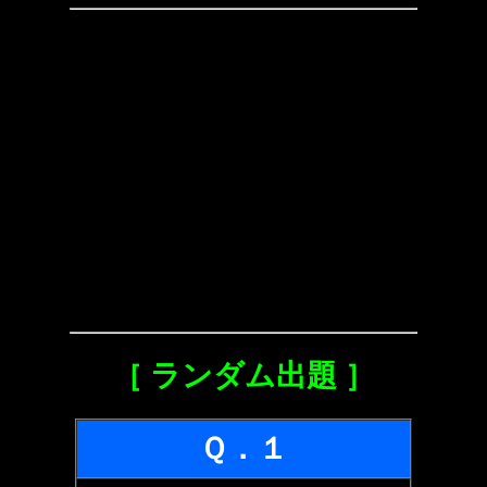
［ ランダム出題 ］
Ｑ．１