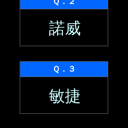
Ｑ．２
諾威
Ｑ．３
敏捷