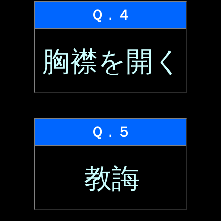
Ｑ．４
胸襟を開く
Ｑ．５
教誨