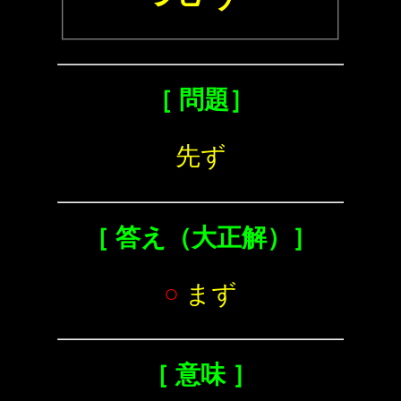
［ 問題］
先ず
［ 答え（大正解）］
○
まず
［ 意味 ］