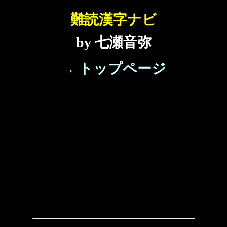
難読漢字ナビ
by 七瀬音弥
→ トップページ