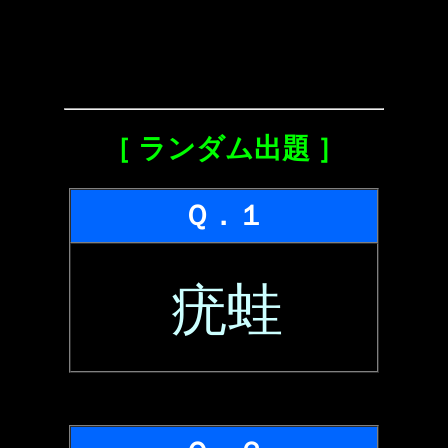
［ ランダム出題 ］
Ｑ．１
疣蛙