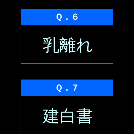
Ｑ．６
乳離れ
Ｑ．７
建白書