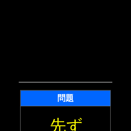
問題
先ず