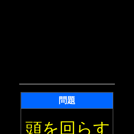
問題
頭を回らす