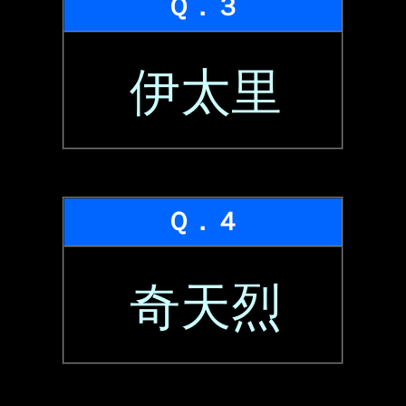
Ｑ．３
伊太里
Ｑ．４
奇天烈