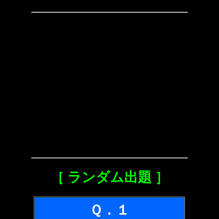
［ ランダム出題 ］
Ｑ．１