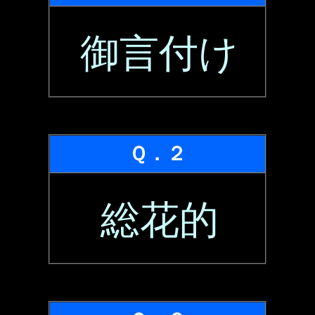
御言付け
Ｑ．２
総花的