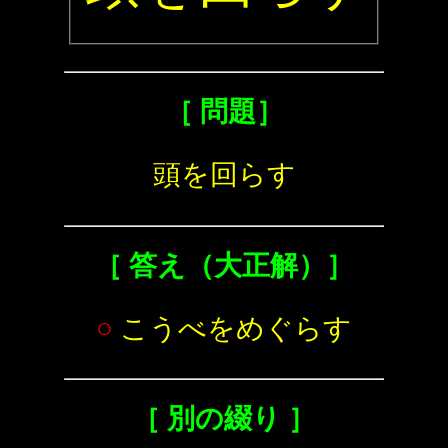
［ 問題］
頭を回らす
［ 答え（大正解）］
○
こうべをめぐらす
［ 別の綴り ］