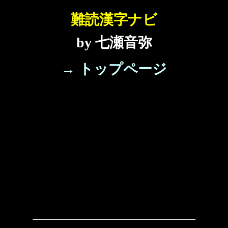
難読漢字ナビ
by 七瀬音弥
→ トップページ