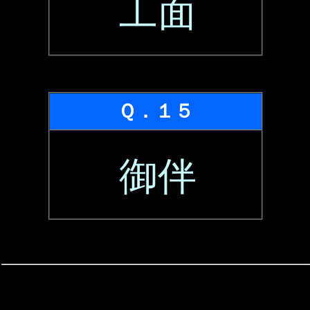
工面
Ｑ．１５
御伴