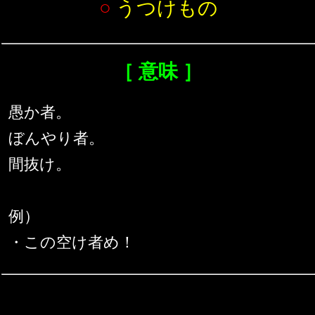
○
うつけもの
［ 意味 ］
愚か者。
ぼんやり者。
間抜け。
例）
・この空け者め！