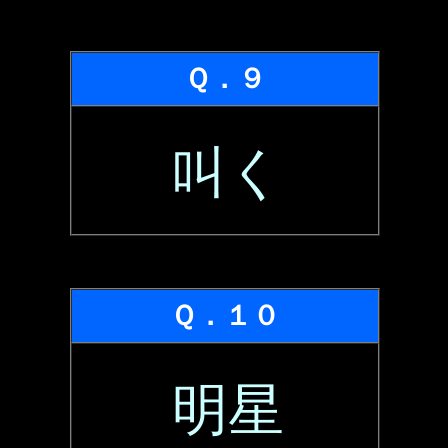
Ｑ．９
叫く
Ｑ．１０
明星