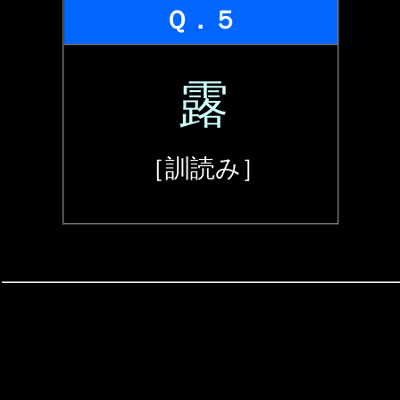
Ｑ．５
露
［訓読み］