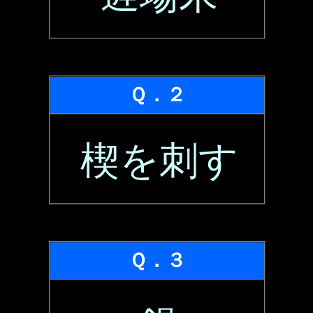
Ｑ．２
楔を刺す
Ｑ．３