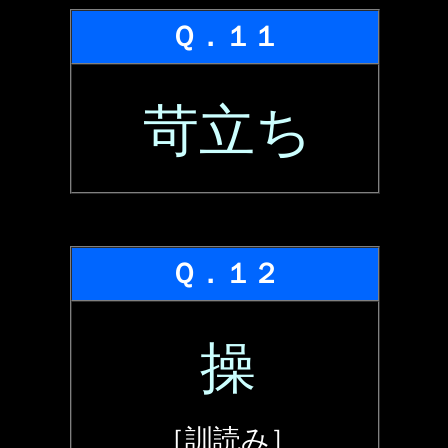
Ｑ．１１
苛立ち
Ｑ．１２
操
［訓読み］