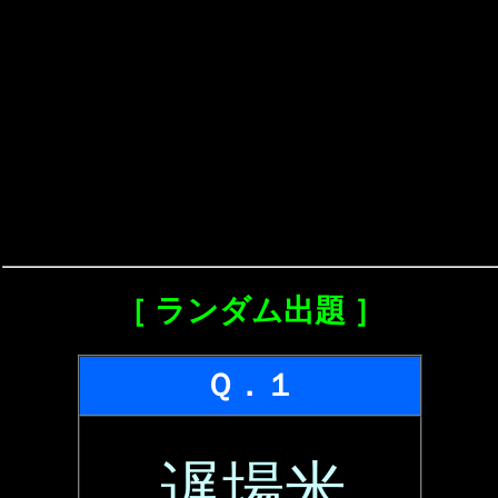
［ ランダム出題 ］
Ｑ．１
遅場米