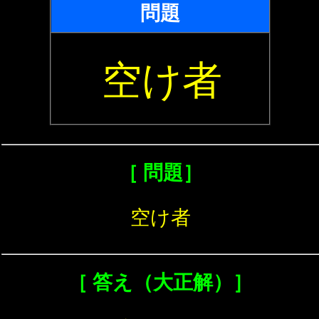
問題
空け者
［ 問題］
空け者
［ 答え（大正解）］