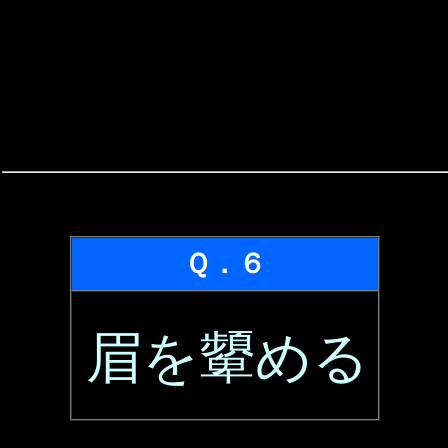
Ｑ．６
眉を顰める