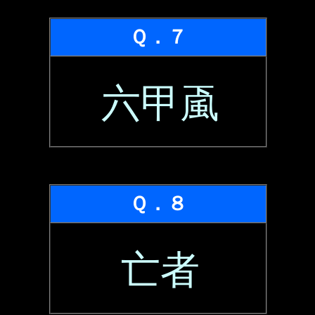
Ｑ．７
六甲颪
Ｑ．８
亡者