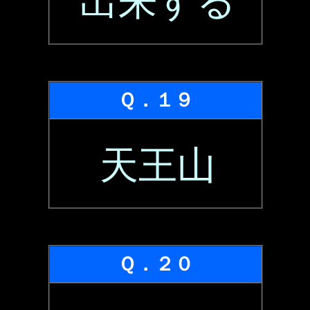
出来する
Ｑ．１９
天王山
Ｑ．２０