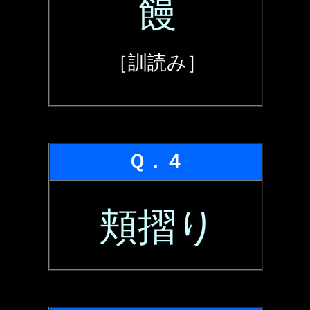
饅
［訓読み］
Ｑ．４
頬摺り