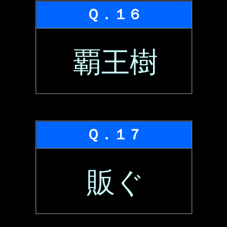
Ｑ．１６
覇王樹
Ｑ．１７
販ぐ