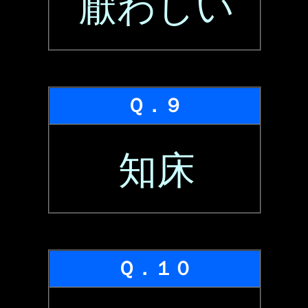
厭わしい
Ｑ．９
知床
Ｑ．１０