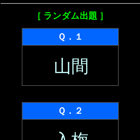
［ ランダム出題 ］
Ｑ．１
山間
Ｑ．２