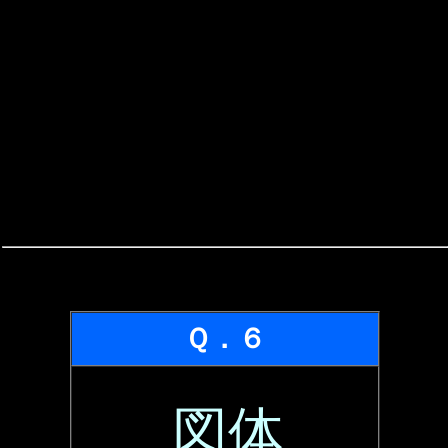
Ｑ．６
図体