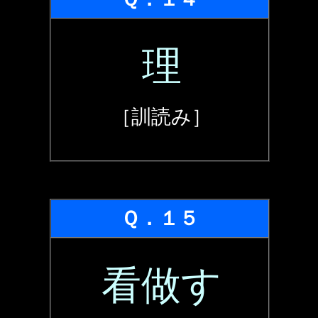
理
［訓読み］
Ｑ．１５
看做す