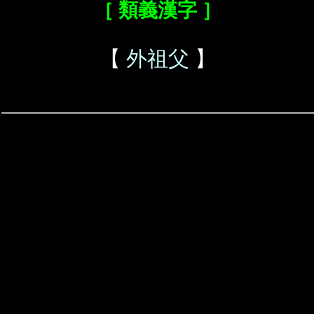
［ 類義漢字 ］
【
外祖父
】