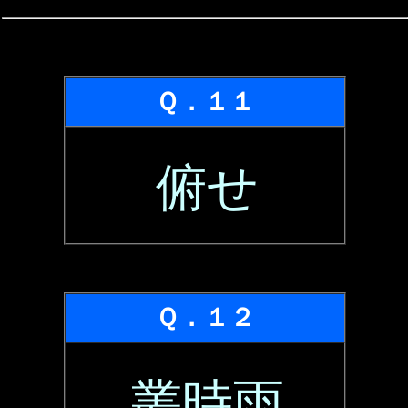
Ｑ．１１
俯せ
Ｑ．１２
叢時雨