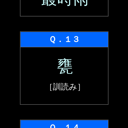
Ｑ．１３
甕
［訓読み］
Ｑ．１４