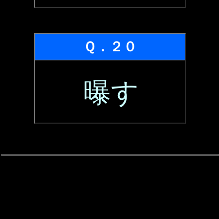
Ｑ．２０
曝す