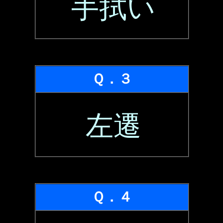
手拭い
Ｑ．３
左遷
Ｑ．４