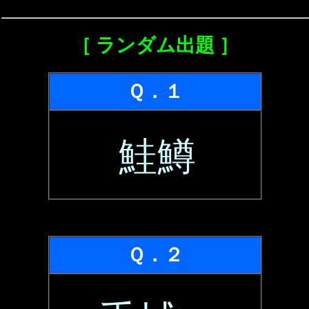
［ ランダム出題 ］
Ｑ．１
鮭鱒
Ｑ．２