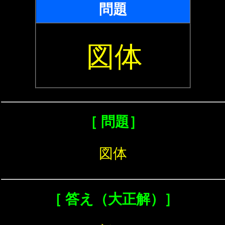
問題
図体
［ 問題］
図体
［ 答え（大正解）］