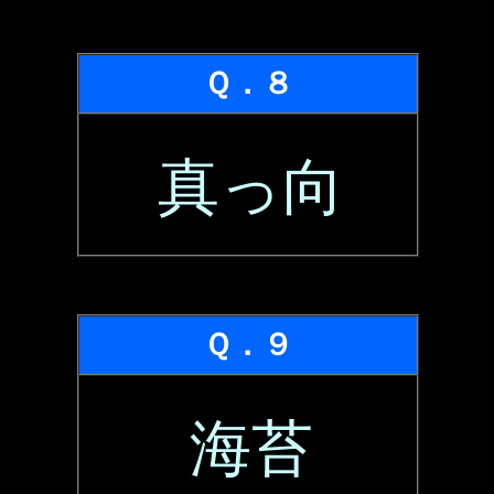
Ｑ．８
真っ向
Ｑ．９
海苔