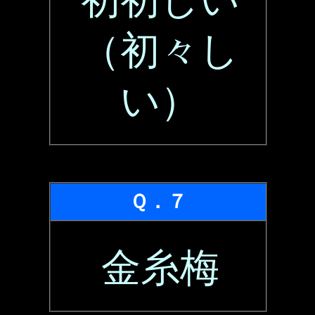
初初しい
（初々し
い）
Ｑ．７
金糸梅