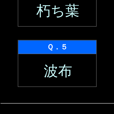
朽ち葉
Ｑ．５
波布