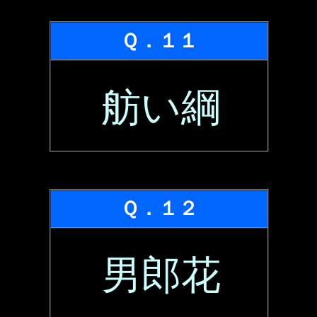
Ｑ．１１
舫い綱
Ｑ．１２
男郎花