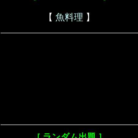
【
魚料理
】
［ ランダム出題 ］