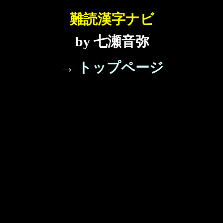
難読漢字ナビ
by 七瀬音弥
→ トップページ