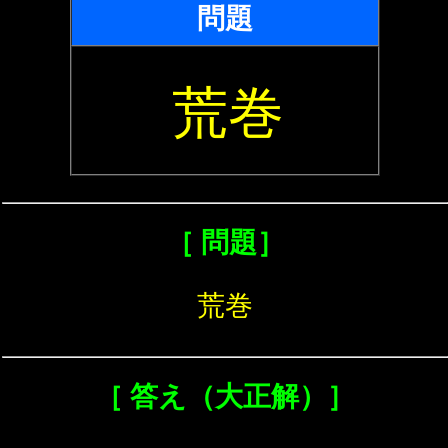
問題
荒巻
［ 問題］
荒巻
［ 答え（大正解）］