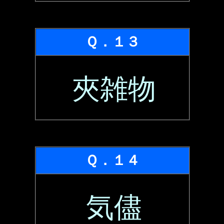
Ｑ．１３
夾雑物
Ｑ．１４
気儘