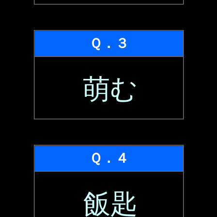
Ｑ．３
萌む
Ｑ．４
飯匙