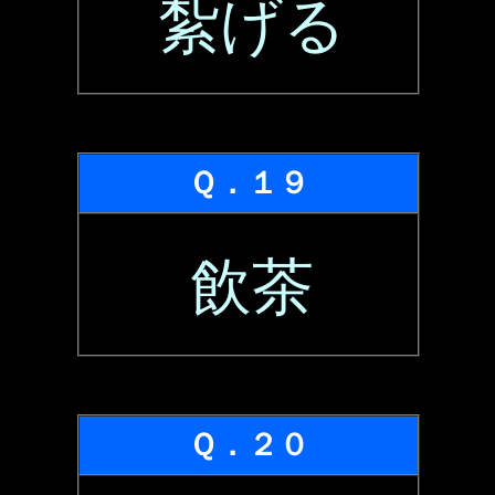
紮げる
Ｑ．１９
飲茶
Ｑ．２０