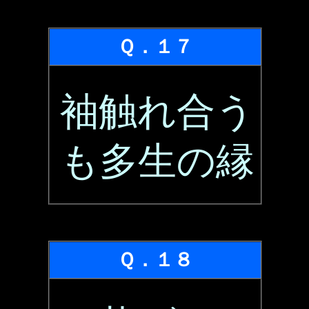
Ｑ．１７
袖触れ合う
も多生の縁
Ｑ．１８