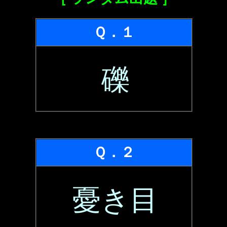
Ｑ．１
礫
Ｑ．２
憂き目