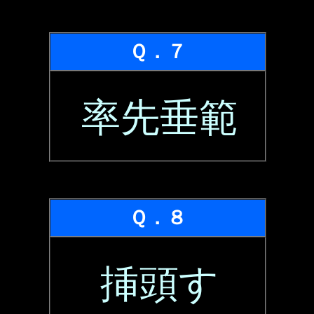
Ｑ．７
率先垂範
Ｑ．８
挿頭す