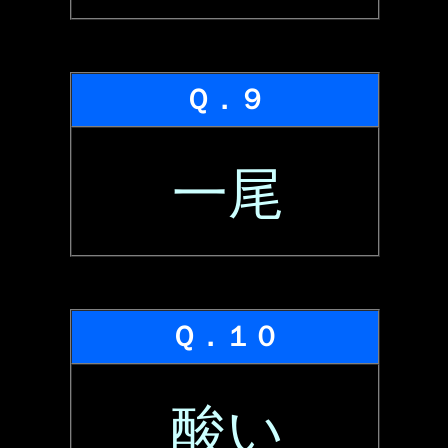
Ｑ．９
一尾
Ｑ．１０
酸い