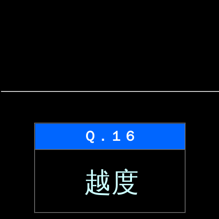
Ｑ．１６
越度