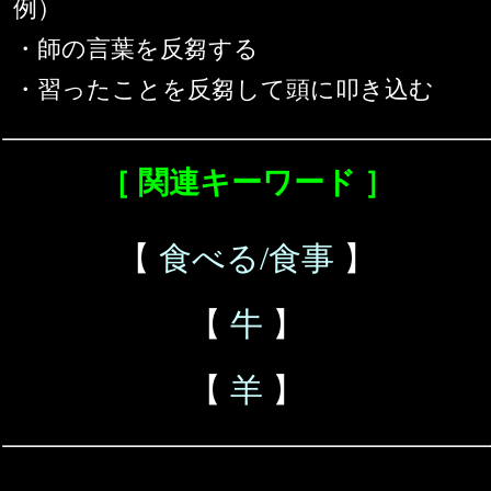
例）
・師の言葉を反芻する
・習ったことを反芻して頭に叩き込む
［ 関連キーワード ］
【
食べる/食事
】
【
牛
】
【
羊
】