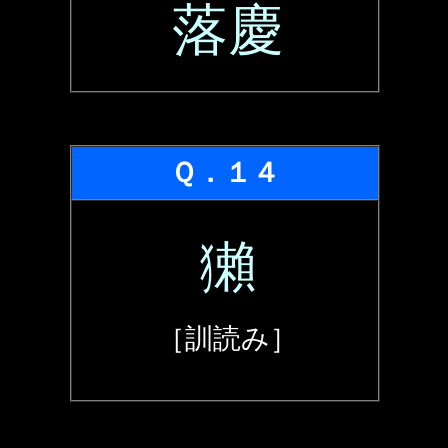
落慶
Ｑ．１４
獺
［訓読み］