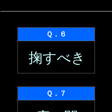
Ｑ．６
掬すべき
Ｑ．７