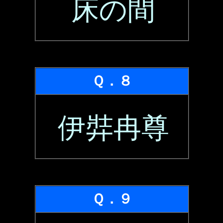
床の間
Ｑ．８
伊弉冉尊
Ｑ．９