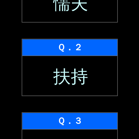
懦夫
Ｑ．２
扶持
Ｑ．３