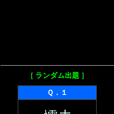
［ ランダム出題 ］
Ｑ．１