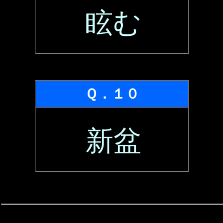
眩む
Ｑ．１０
新盆