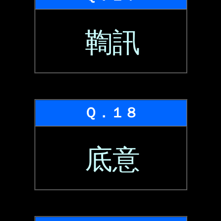
鞫訊
Ｑ．１８
底意