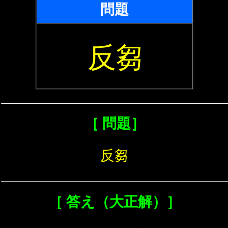
問題
反芻
［ 問題］
反芻
［ 答え（大正解）］