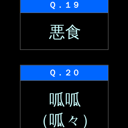
Ｑ．１９
悪食
Ｑ．２０
呱呱
（呱々）