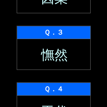
Ｑ．３
憮然
Ｑ．４