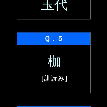
玉代
Ｑ．５
枷
［訓読み］