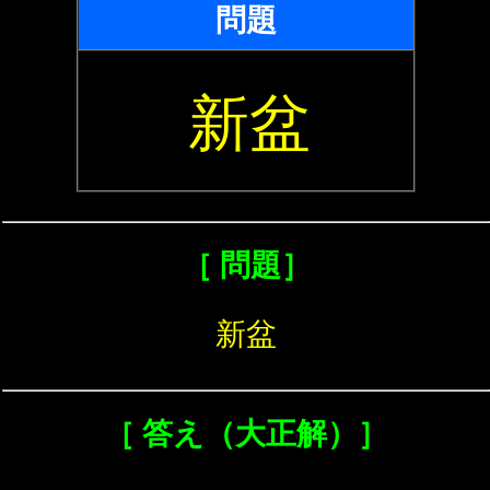
問題
新盆
［ 問題］
新盆
［ 答え（大正解）］