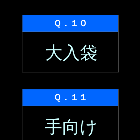
Ｑ．１０
大入袋
Ｑ．１１
手向け