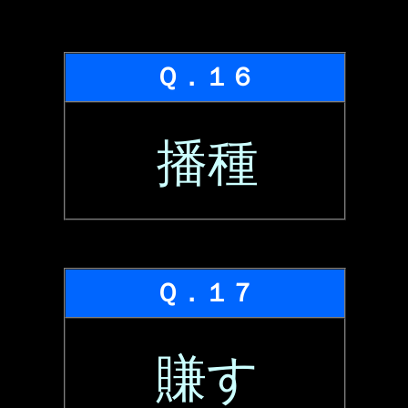
Ｑ．１６
播種
Ｑ．１７
賺す