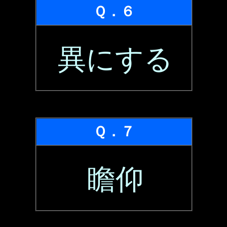
Ｑ．６
異にする
Ｑ．７
瞻仰