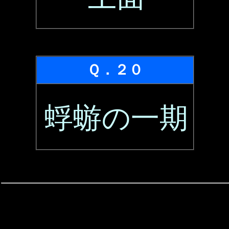
Ｑ．２０
蜉蝣の一期