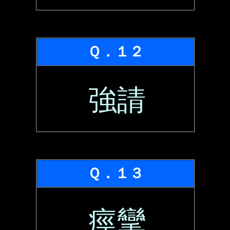
Ｑ．１２
強請
Ｑ．１３
痙攣