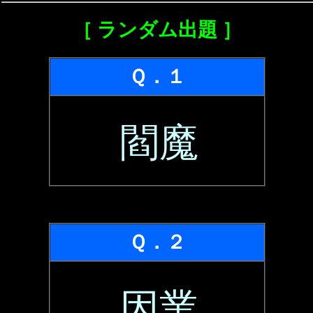
［ ランダム出題 ］
Ｑ．１
閻魔
Ｑ．２
因業