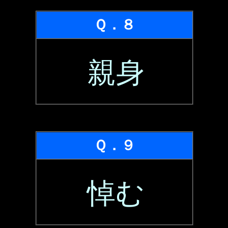
Ｑ．８
親身
Ｑ．９
悼む