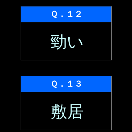
Ｑ．１２
勁い
Ｑ．１３
敷居