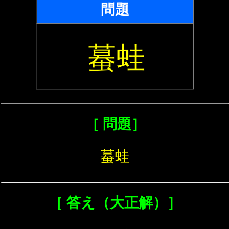
問題
蟇蛙
［ 問題］
蟇蛙
［ 答え（大正解）］