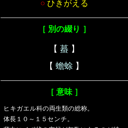
○
ひきがえる
［ 別の綴り ］
【
蟇
】
【
蟾蜍
】
［ 意味 ］
ヒキガエル科の両生類の総称。
体長１０～１５センチ。