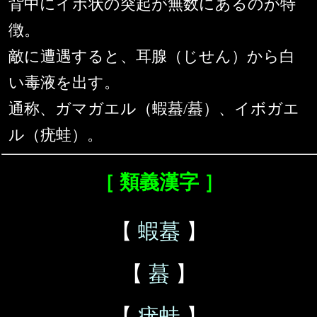
背中にイボ状の突起が無数にあるのが特
徴。
敵に遭遇すると、耳腺（じせん）から白
い毒液を出す。
通称、ガマガエル（蝦蟇/蟇）、イボガエ
ル（疣蛙）。
［ 類義漢字 ］
【
蝦蟇
】
【
蟇
】
【
疣蛙
】