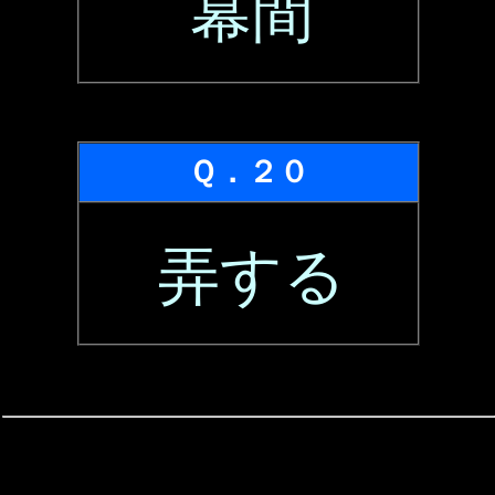
幕間
Ｑ．２０
弄する