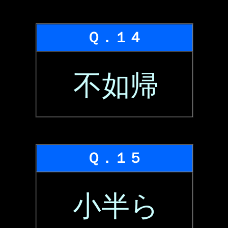
Ｑ．１４
不如帰
Ｑ．１５
小半ら