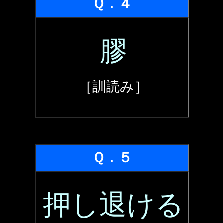
Ｑ．４
膠
［訓読み］
Ｑ．５
押し退ける