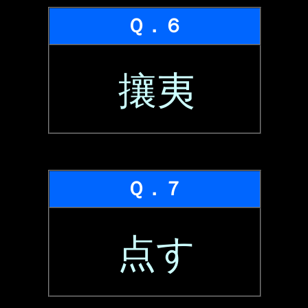
Ｑ．６
攘夷
Ｑ．７
点す