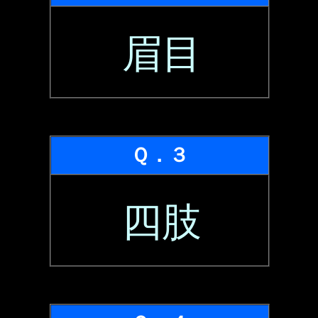
眉目
Ｑ．３
四肢