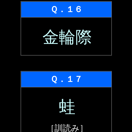
Ｑ．１６
金輪際
Ｑ．１７
蛙
［訓読み］