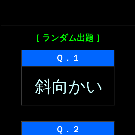
［ ランダム出題 ］
Ｑ．１
斜向かい
Ｑ．２