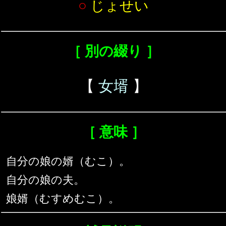
○
じょせい
［ 別の綴り ］
【
女壻
】
［ 意味 ］
自分の娘の婿（むこ）。
自分の娘の夫。
娘婿（むすめむこ）。