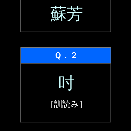
蘇芳
Ｑ．２
吋
［訓読み］