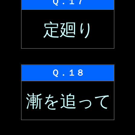
Ｑ．１７
定廻り
Ｑ．１８
漸を追って