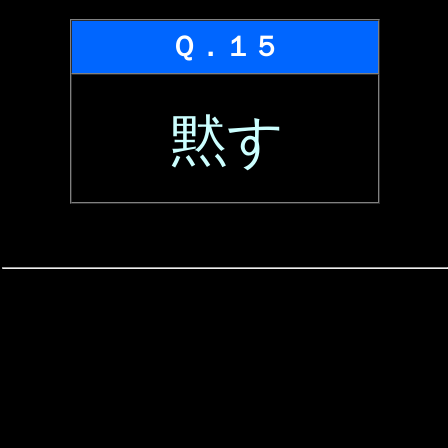
Ｑ．１５
黙す