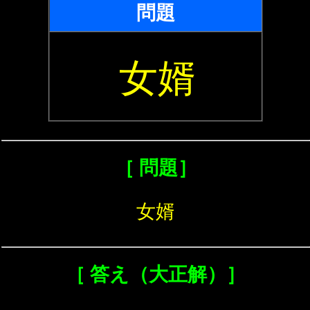
問題
女婿
［ 問題］
女婿
［ 答え（大正解）］