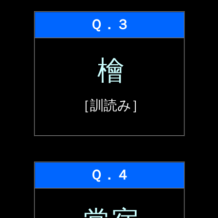
Ｑ．３
檜
［訓読み］
Ｑ．４