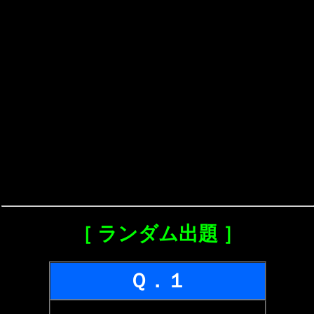
［ ランダム出題 ］
Ｑ．１