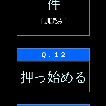
件
［訓読み］
Ｑ．１２
押っ始める