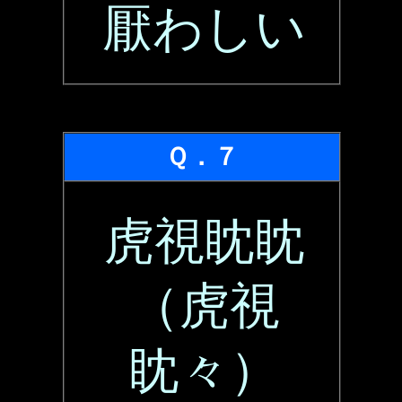
厭わしい
Ｑ．７
虎視眈眈
（虎視
眈々）