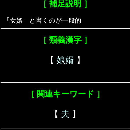
［ 補足説明 ］
「女婿」と書くのが一般的
［ 類義漢字 ］
【
娘婿
】
［ 関連キーワード ］
【
夫
】