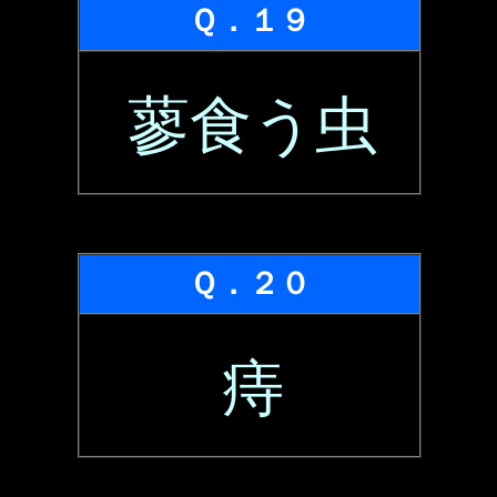
Ｑ．１９
蓼食う虫
Ｑ．２０
痔