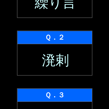
繰り言
Ｑ．２
溌剌
Ｑ．３