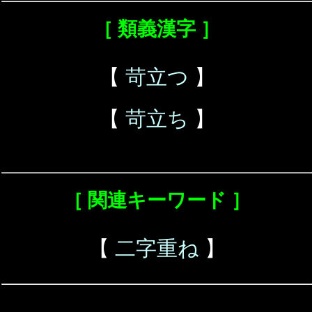
［ 類義漢字 ］
【
苛立つ
】
【
苛立ち
】
［ 関連キーワード ］
【
二字重ね
】