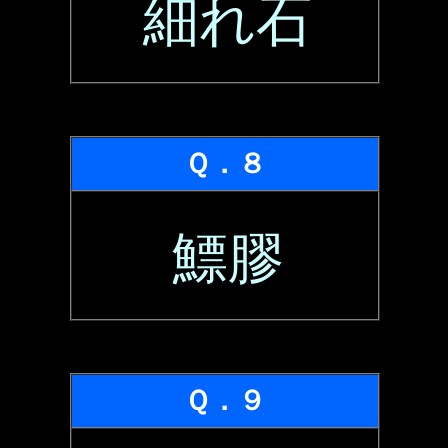
細れ石
Ｑ．８
鰾膠
Ｑ．９