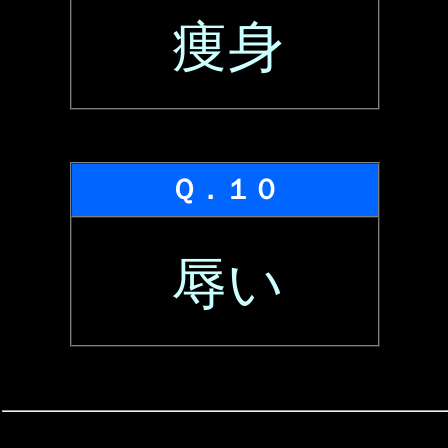
痩身
Ｑ．１０
辱い