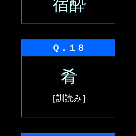
宿酔
Ｑ．１８
肴
［訓読み］