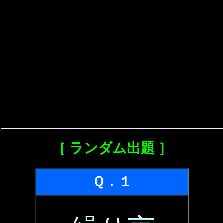
［ ランダム出題 ］
Ｑ．１