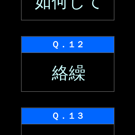
如何して
Ｑ．１２
絡繰
Ｑ．１３