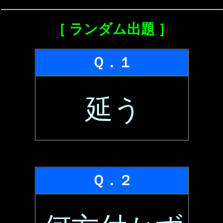
［ ランダム出題 ］
Ｑ．１
延う
Ｑ．２