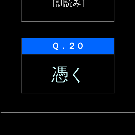
［訓読み］
Ｑ．２０
憑く