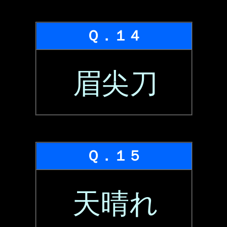
Ｑ．１４
眉尖刀
Ｑ．１５
天晴れ