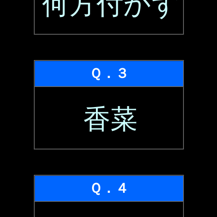
何方付かず
Ｑ．３
香菜
Ｑ．４