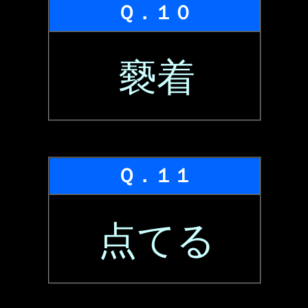
Ｑ．１０
褻着
Ｑ．１１
点てる