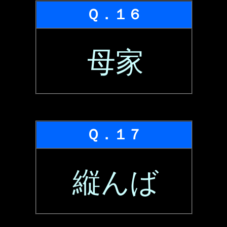
Ｑ．１６
母家
Ｑ．１７
縦んば