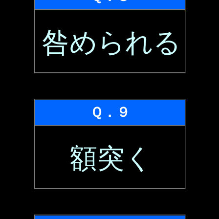
咎められる
Ｑ．９
額突く