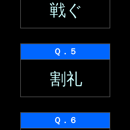
戦ぐ
Ｑ．５
割礼
Ｑ．６