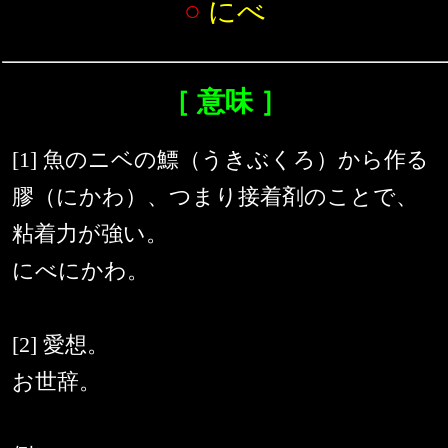
○
にべ
［ 意味 ］
[1] 魚のニベの鰾（うきぶくろ）から作る
膠（にかわ）、つまり接着剤のことで、
粘着力が強い。
にべにかわ。
[2] 愛想。
お世辞。