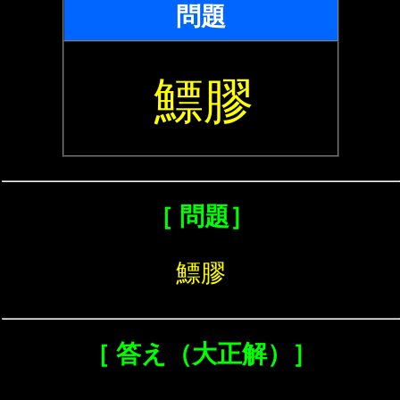
問題
鰾膠
［ 問題］
鰾膠
［ 答え（大正解）］