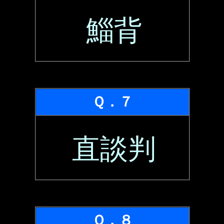
鯔背
Ｑ．７
直談判
Ｑ．８