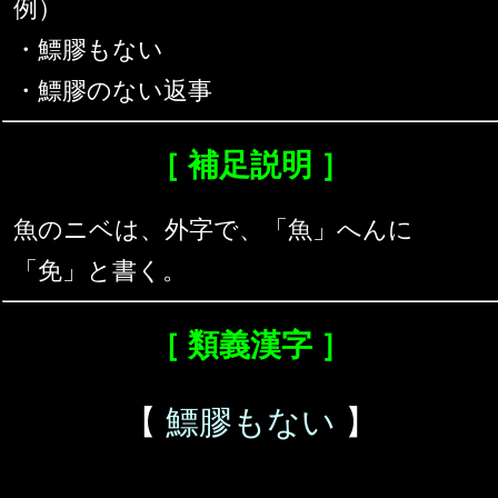
例）
・鰾膠もない
・鰾膠のない返事
［ 補足説明 ］
魚のニベは、外字で、「魚」へんに
「免」と書く。
［ 類義漢字 ］
【
鰾膠もない
】