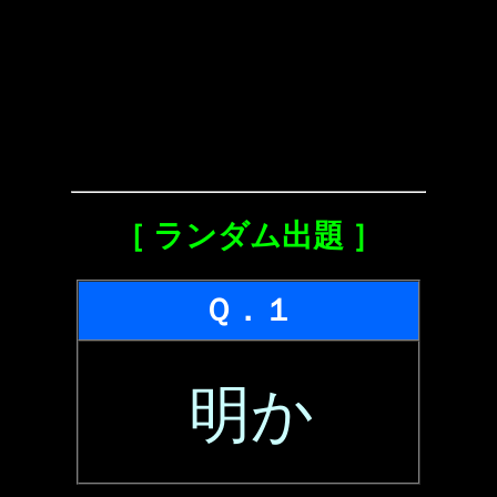
［ ランダム出題 ］
Ｑ．１
明か