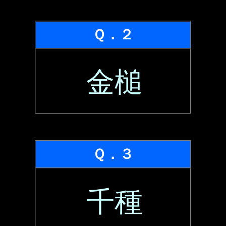
Ｑ．２
金槌
Ｑ．３
千種