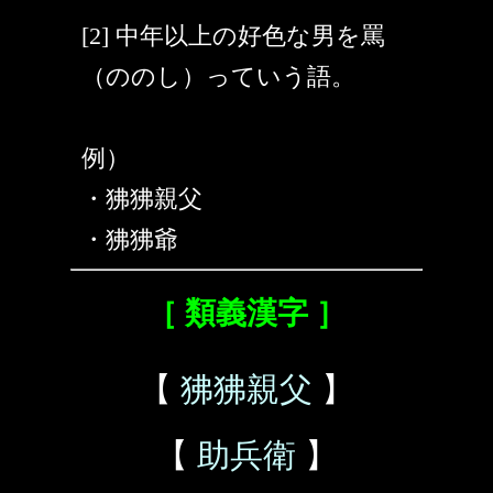
[2] 中年以上の好色な男を罵
（ののし）っていう語。
例）
・狒狒親父
・狒狒爺
［ 類義漢字 ］
【
狒狒親父
】
【
助兵衛
】