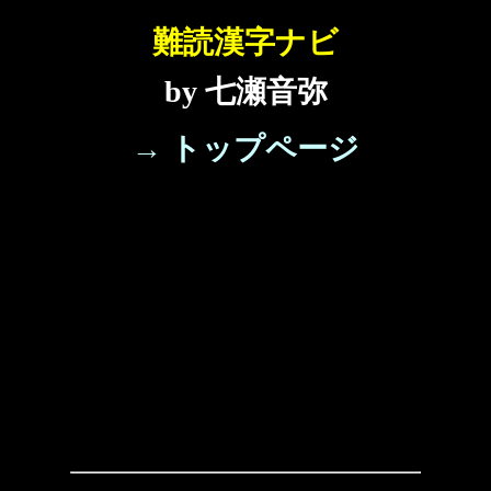
難読漢字ナビ
by 七瀬音弥
→ トップページ