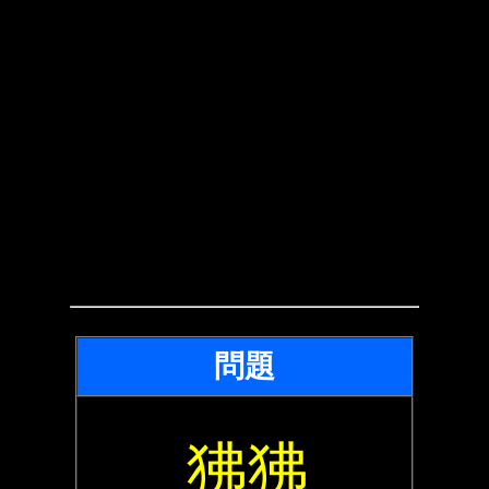
問題
狒狒