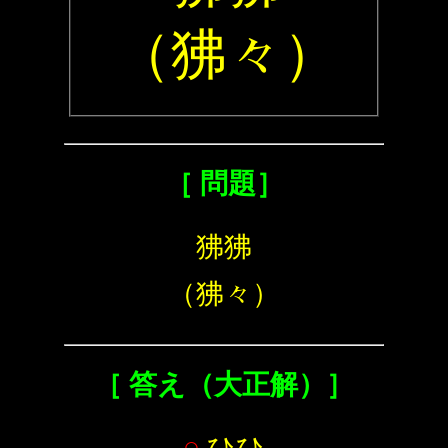
（狒々）
［ 問題］
狒狒
（狒々）
［ 答え（大正解）］
○
ひひ