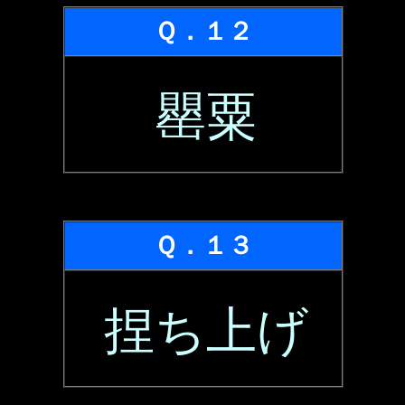
Ｑ．１２
罌粟
Ｑ．１３
捏ち上げ