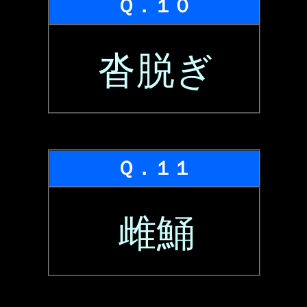
Ｑ．１０
沓脱ぎ
Ｑ．１１
雌鯒