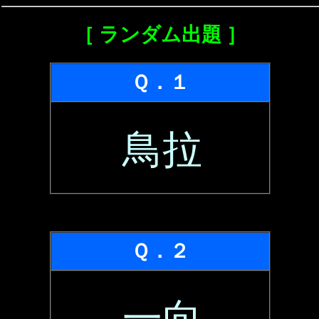
［ ランダム出題 ］
Ｑ．１
鳥拉
Ｑ．２
一向