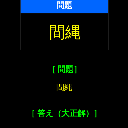
問題
間縄
［ 問題］
間縄
［ 答え（大正解）］