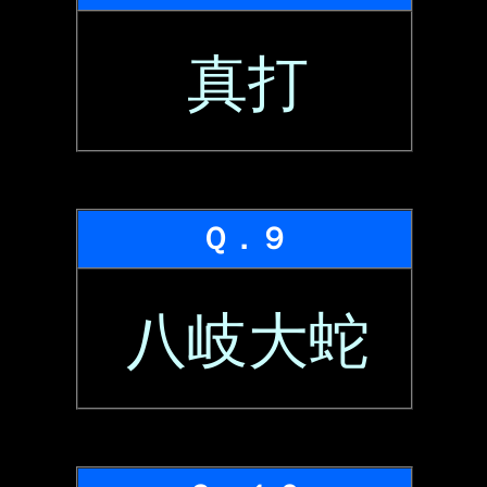
真打
Ｑ．９
八岐大蛇