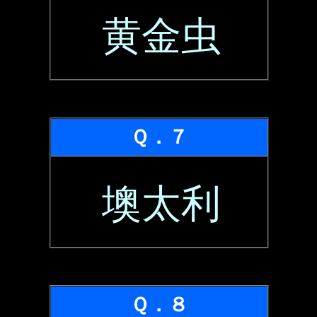
黄金虫
Ｑ．７
墺太利
Ｑ．８