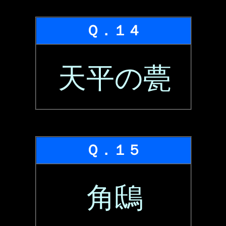
Ｑ．１４
天平の甍
Ｑ．１５
角鴟