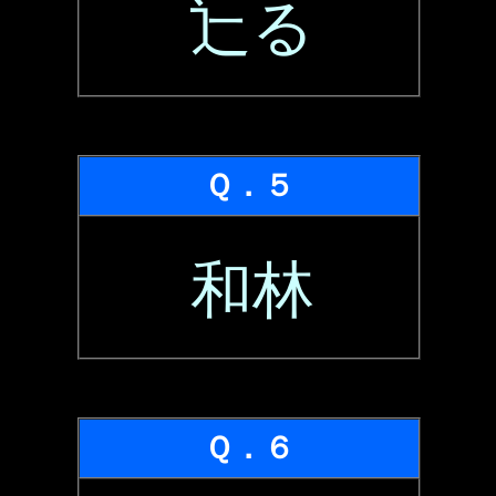
辷る
Ｑ．５
和林
Ｑ．６