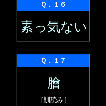
Ｑ．１６
素っ気ない
Ｑ．１７
膾
［訓読み］