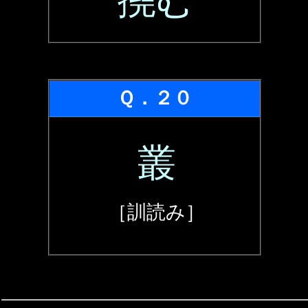
撓む
Ｑ．２０
叢
［訓読み］