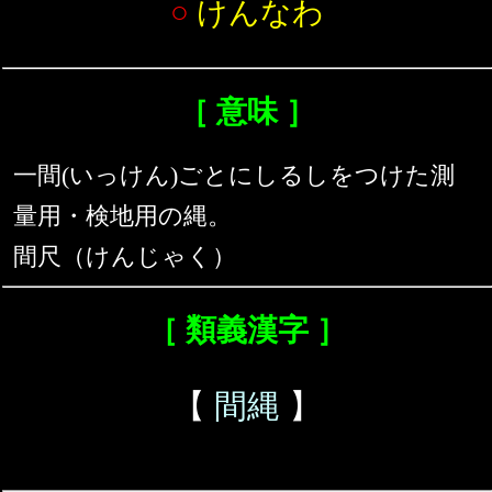
○
けんなわ
［ 意味 ］
一間(いっけん)ごとにしるしをつけた測
量用・検地用の縄。
間尺（けんじゃく）
［ 類義漢字 ］
【
間縄
】