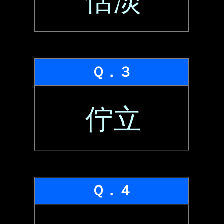
恬淡
Ｑ．３
佇立
Ｑ．４