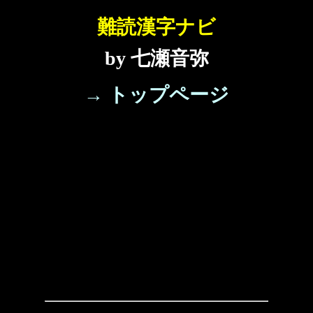
難読漢字ナビ
by 七瀬音弥
→ トップページ