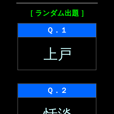
［ ランダム出題 ］
Ｑ．１
上戸
Ｑ．２