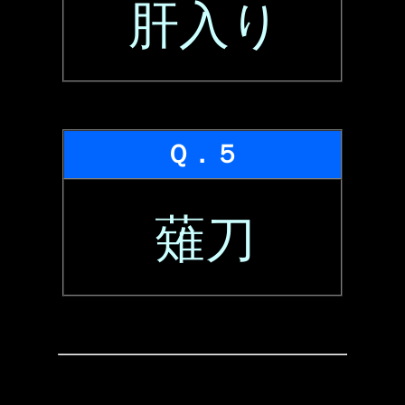
肝入り
Ｑ．５
薙刀