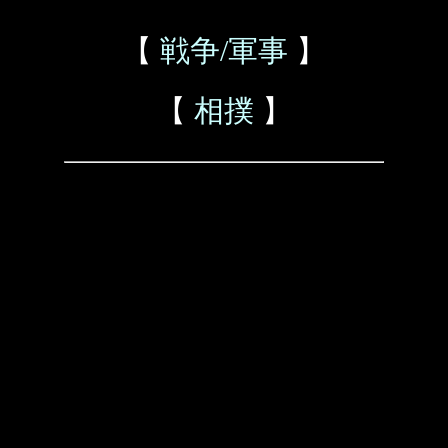
【
戦争/軍事
】
【
相撲
】