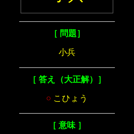
［ 問題］
小兵
［ 答え（大正解）］
○
こひょう
［ 意味 ］