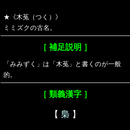
★《木菟（つく）》
ミミズクの古名。
［ 補足説明 ］
「みみずく」は「木菟」と書くのが一般
的。
［ 類義漢字 ］
【
梟
】