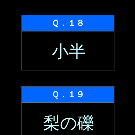
Ｑ．１８
小半
Ｑ．１９
梨の礫