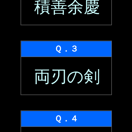
積善余慶
Ｑ．３
両刃の剣
Ｑ．４