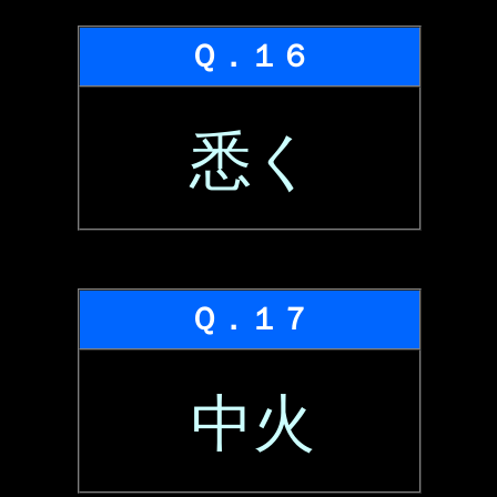
Ｑ．１６
悉く
Ｑ．１７
中火