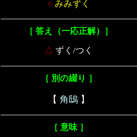
○
みみずく
［ 答え（一応正解）］
△
ずく/つく
［ 別の綴り ］
【
角鴟
】
［ 意味 ］