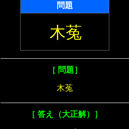
問題
木菟
［ 問題］
木菟
［ 答え（大正解）］