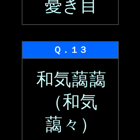
憂き目
Ｑ．１３
和気藹藹
（和気
藹々）