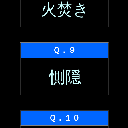
火焚き
Ｑ．９
惻隠
Ｑ．１０