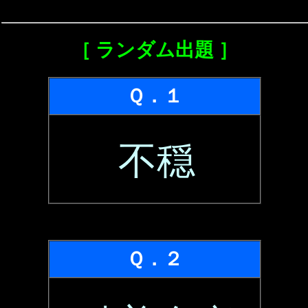
［ ランダム出題 ］
Ｑ．１
不穏
Ｑ．２