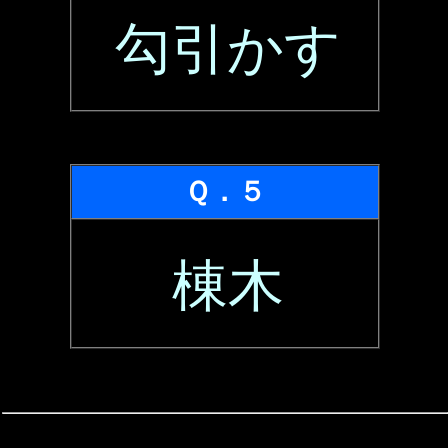
勾引かす
Ｑ．５
棟木