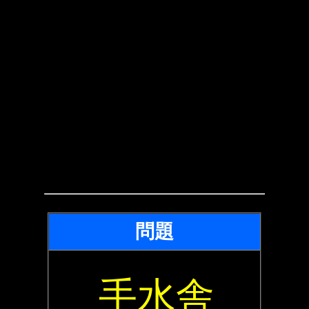
問題
手水舎