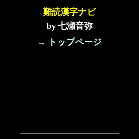
難読漢字ナビ
by 七瀬音弥
→ トップページ