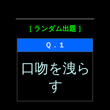
［ ランダム出題 ］
Ｑ．１
口吻を洩ら
す