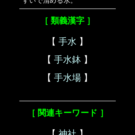
すいで清める水。
［ 類義漢字 ］
【
手水
】
【
手水鉢
】
【
手水場
】
［ 関連キーワード ］
【
神社
】