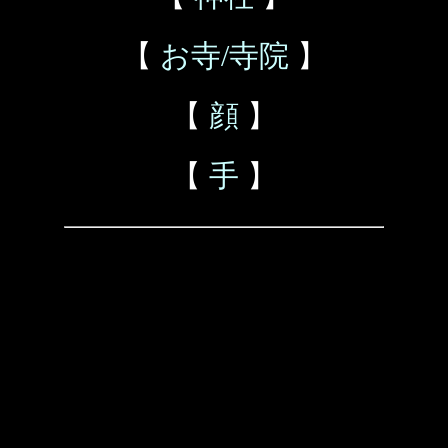
【
お寺/寺院
】
【
顔
】
【
手
】