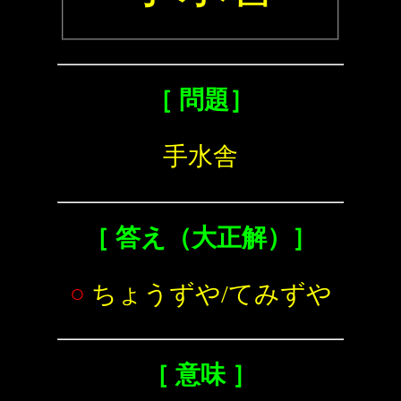
［ 問題］
手水舎
［ 答え（大正解）］
○
ちょうずや/てみずや
［ 意味 ］