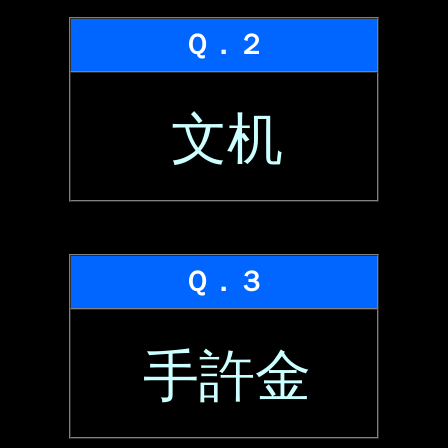
Ｑ．２
文机
Ｑ．３
手許金