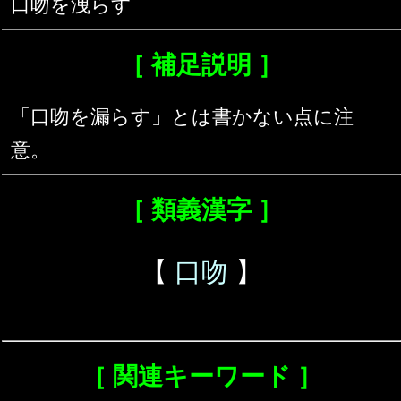
口吻を洩らす
［ 補足説明 ］
「口吻を漏らす」とは書かない点に注
意。
［ 類義漢字 ］
【
口吻
】
［ 関連キーワード ］