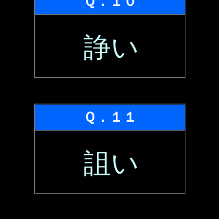
Ｑ．１０
諍い
Ｑ．１１
詛い