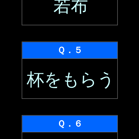
若布
Ｑ．５
杯をもらう
Ｑ．６