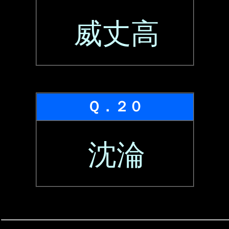
威丈高
Ｑ．２０
沈淪