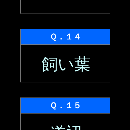
Ｑ．１４
飼い葉
Ｑ．１５