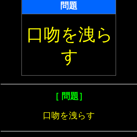
問題
口吻を洩ら
す
［ 問題］
口吻を洩らす