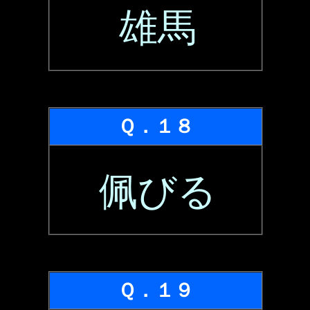
雄馬
Ｑ．１８
佩びる
Ｑ．１９