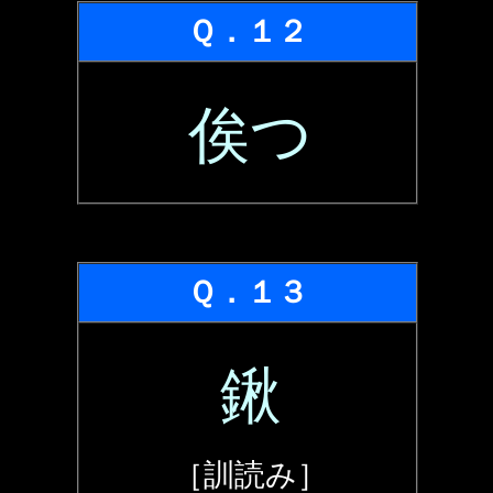
Ｑ．１２
俟つ
Ｑ．１３
鍬
［訓読み］