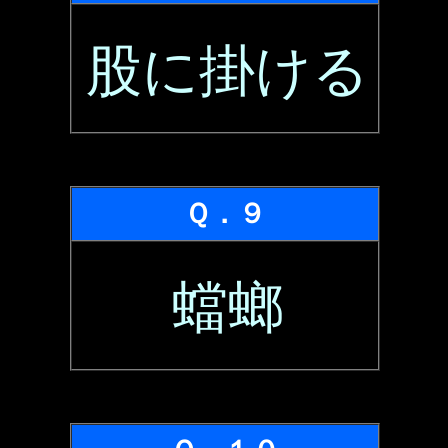
股に掛ける
Ｑ．９
蟷螂