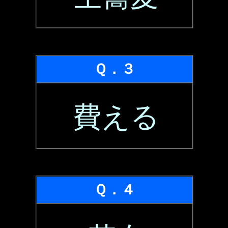
Ｑ．３
費える
Ｑ．４