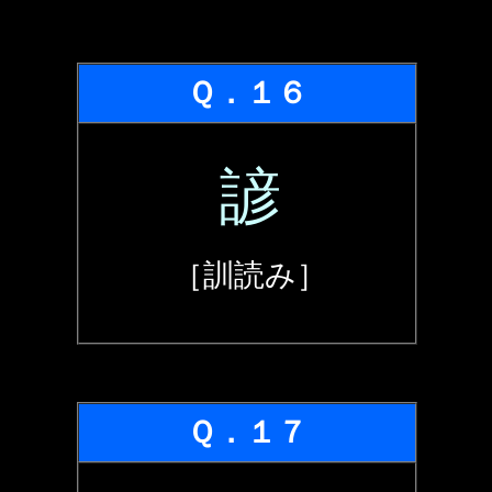
Ｑ．１６
諺
［訓読み］
Ｑ．１７