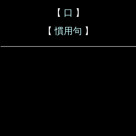
【
口
】
【
慣用句
】