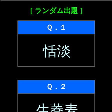
［ ランダム出題 ］
Ｑ．１
恬淡
Ｑ．２
生蕎麦