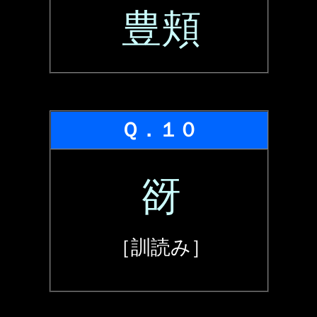
豊頬
Ｑ．１０
谺
［訓読み］