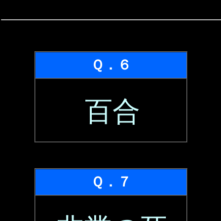
Ｑ．６
百合
Ｑ．７