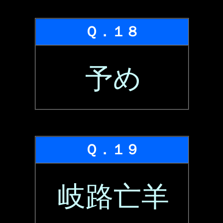
Ｑ．１８
予め
Ｑ．１９
岐路亡羊