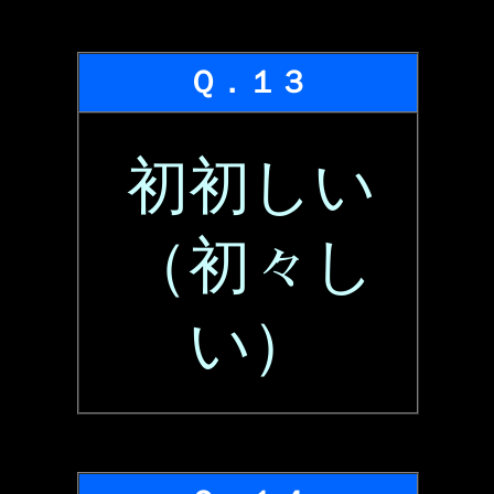
Ｑ．１３
初初しい
（初々し
い）