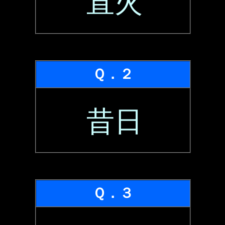
直火
Ｑ．２
昔日
Ｑ．３