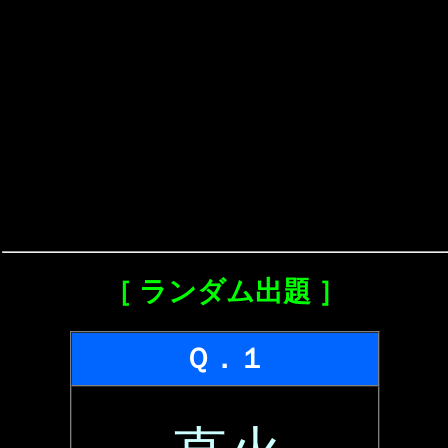
［ ランダム出題 ］
Ｑ．１