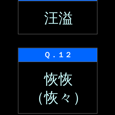
汪溢
Ｑ．１２
恢恢
（恢々）