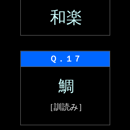
和楽
Ｑ．１７
鯛
［訓読み］