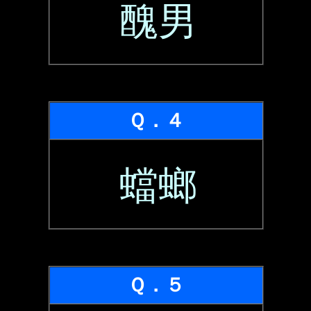
醜男
Ｑ．４
蟷螂
Ｑ．５