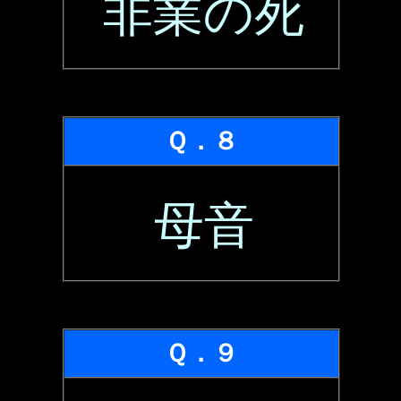
非業の死
Ｑ．８
母音
Ｑ．９