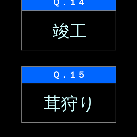
Ｑ．１４
竣工
Ｑ．１５
茸狩り