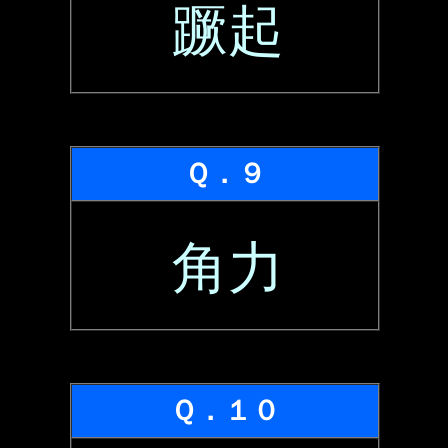
蹶起
Ｑ．９
角力
Ｑ．１０