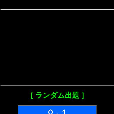
［ ランダム出題 ］
Ｑ．１