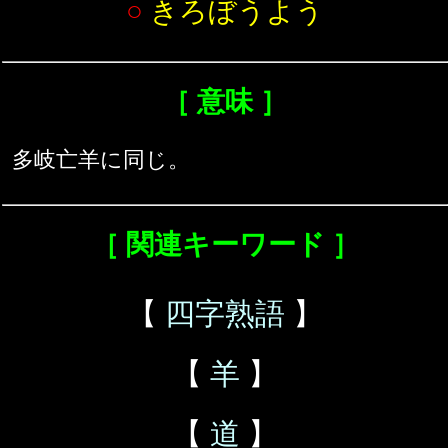
○
きろぼうよう
［ 意味 ］
多岐亡羊に同じ。
［ 関連キーワード ］
【
四字熟語
】
【
羊
】
【
道
】