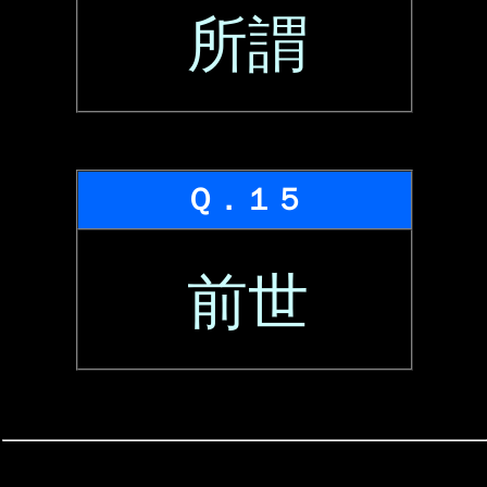
所謂
Ｑ．１５
前世