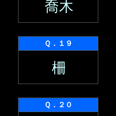
喬木
Ｑ．１９
柵
Ｑ．２０