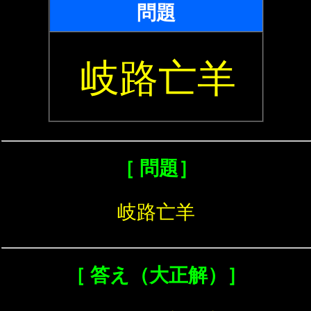
問題
岐路亡羊
［ 問題］
岐路亡羊
［ 答え（大正解）］