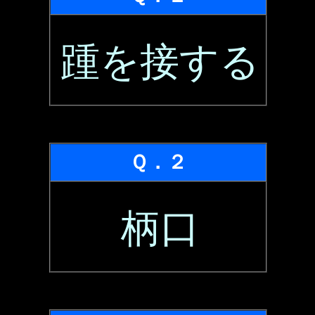
踵を接する
Ｑ．２
柄口