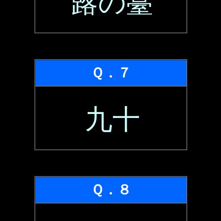
蕗の薹
Ｑ．７
九十
Ｑ．８