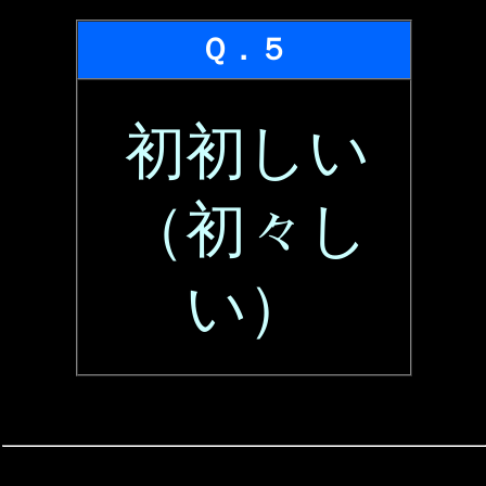
Ｑ．５
初初しい
（初々し
い）