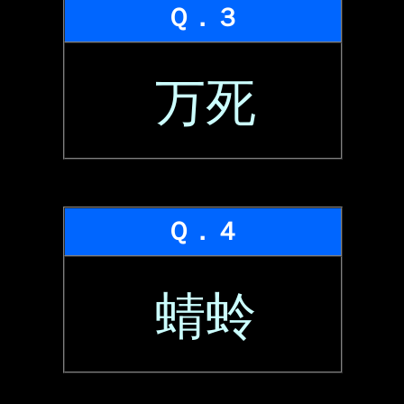
Ｑ．３
万死
Ｑ．４
蜻蛉