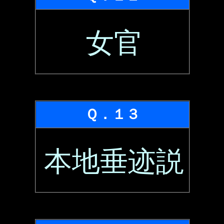
女官
Ｑ．１３
本地垂迹説