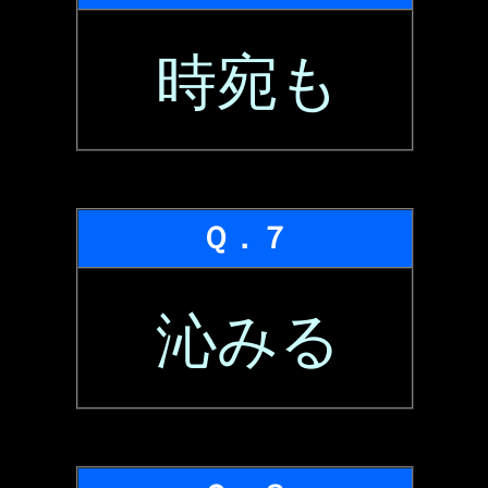
時宛も
Ｑ．７
沁みる