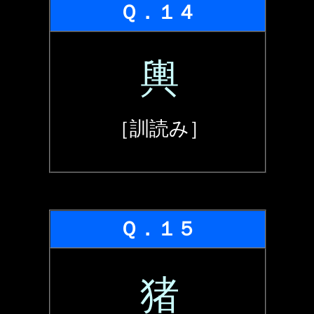
Ｑ．１４
輿
［訓読み］
Ｑ．１５
猪