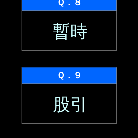
Ｑ．８
暫時
Ｑ．９
股引