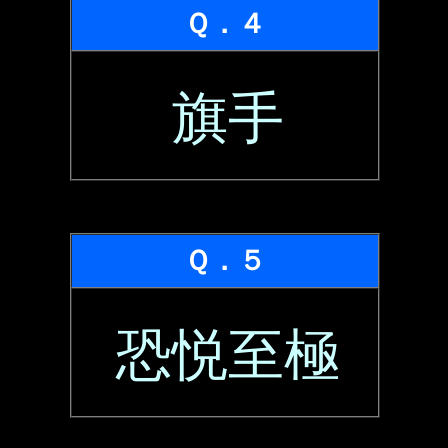
Ｑ．４
旗手
Ｑ．５
恐悦至極