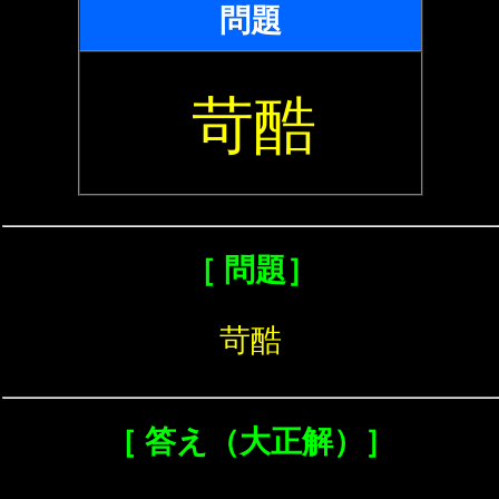
問題
苛酷
［ 問題］
苛酷
［ 答え（大正解）］