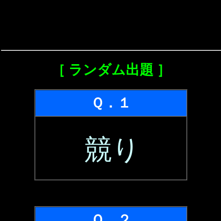
［ ランダム出題 ］
Ｑ．１
競り
Ｑ．２