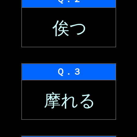
俟つ
Ｑ．３
摩れる