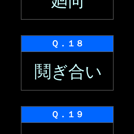
廻向
Ｑ．１８
鬩ぎ合い
Ｑ．１９