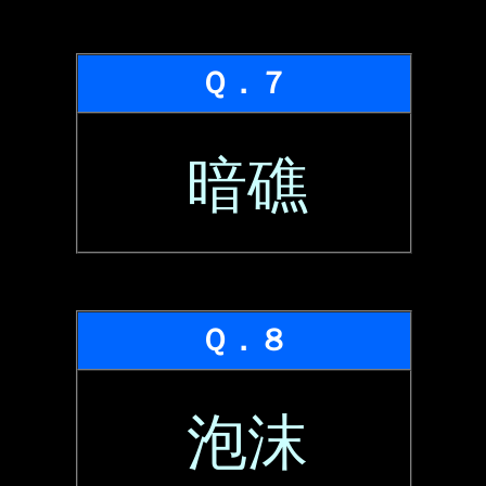
Ｑ．７
暗礁
Ｑ．８
泡沫