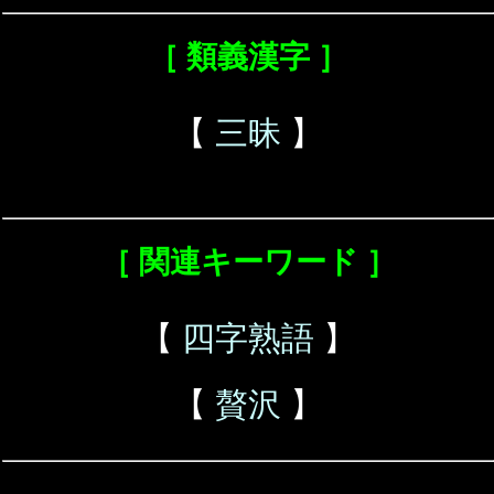
［ 類義漢字 ］
【
三昧
】
［ 関連キーワード ］
【
四字熟語
】
【
贅沢
】