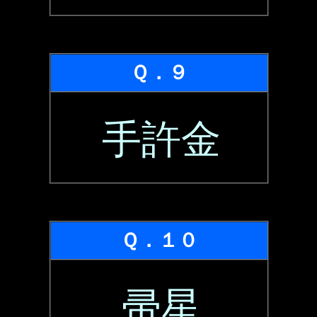
Ｑ．９
手許金
Ｑ．１０
帚星