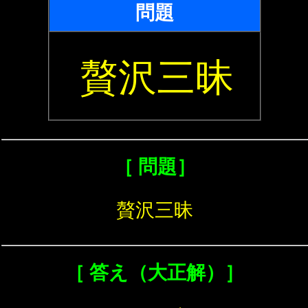
問題
贅沢三昧
［ 問題］
贅沢三昧
［ 答え（大正解）］