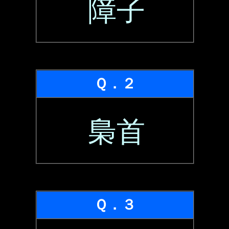
障子
Ｑ．２
梟首
Ｑ．３