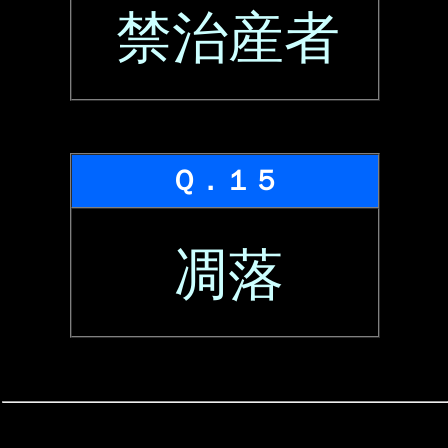
禁治産者
Ｑ．１５
凋落