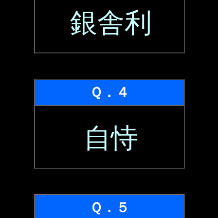
銀舎利
Ｑ．４
自恃
Ｑ．５