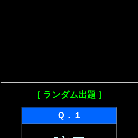
［ ランダム出題 ］
Ｑ．１