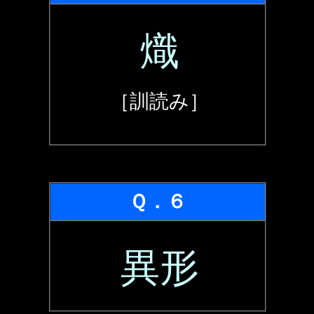
熾
［訓読み］
Ｑ．６
異形