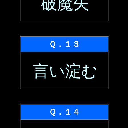
破魔矢
Ｑ．１３
言い淀む
Ｑ．１４