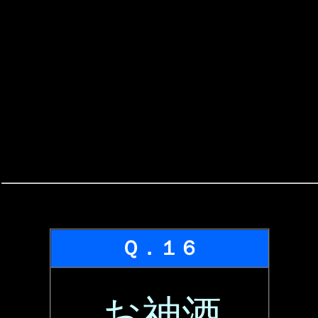
Ｑ．１６
お神酒