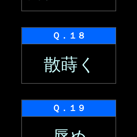
Ｑ．１８
散蒔く
Ｑ．１９
辱め