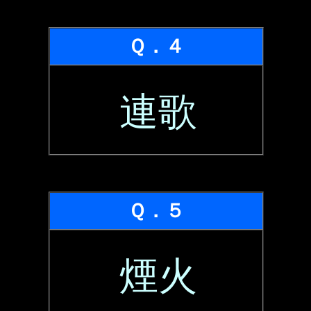
Ｑ．４
連歌
Ｑ．５
煙火