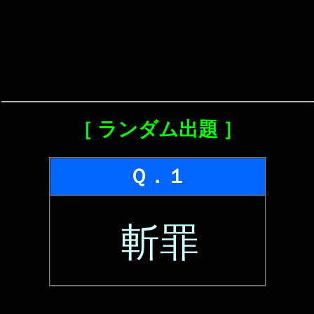
［ ランダム出題 ］
Ｑ．１
斬罪