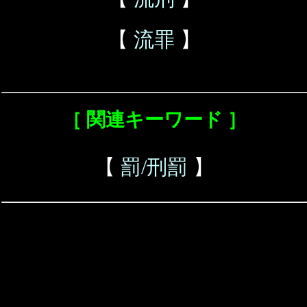
【
流罪
】
［ 関連キーワード ］
【
罰/刑罰
】