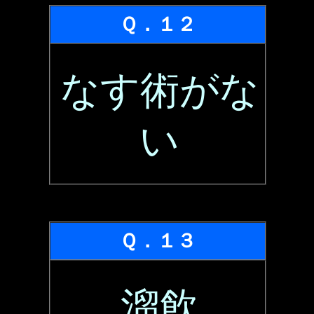
Ｑ．１２
なす術がな
い
Ｑ．１３
溜飲