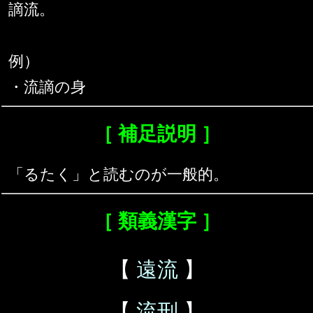
謫流。
例）
・流謫の身
［ 補足説明 ］
「るたく」と読むのが一般的。
［ 類義漢字 ］
【
遠流
】
【
流刑
】