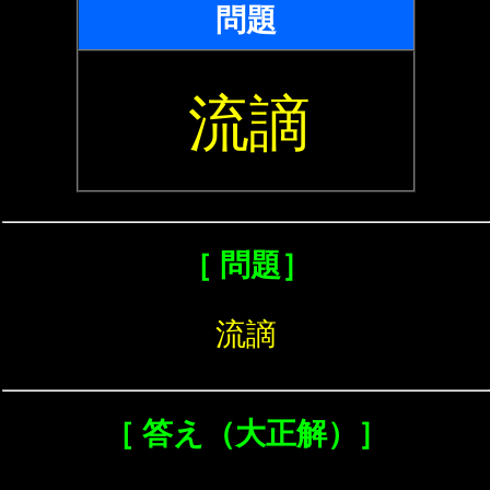
問題
流謫
［ 問題］
流謫
［ 答え（大正解）］