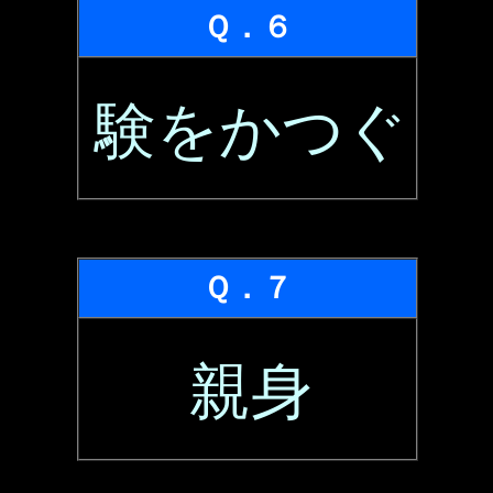
Ｑ．６
験をかつぐ
Ｑ．７
親身