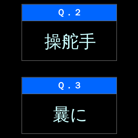
Ｑ．２
操舵手
Ｑ．３
曩に