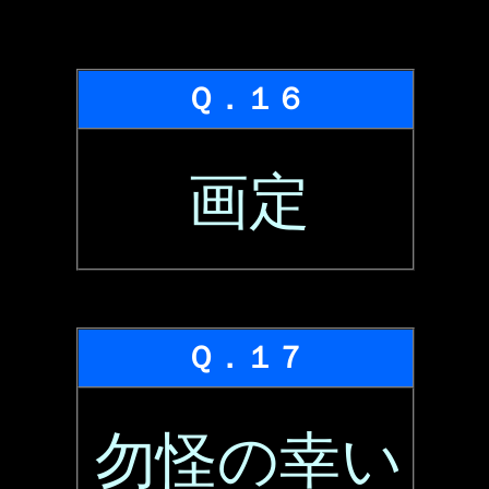
Ｑ．１６
画定
Ｑ．１７
勿怪の幸い