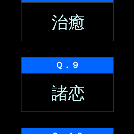
治癒
Ｑ．９
諸恋