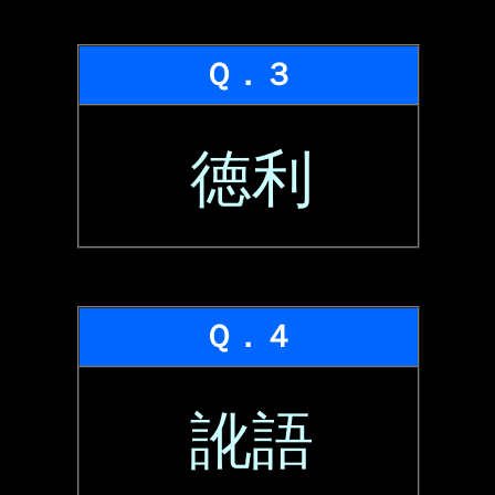
Ｑ．３
徳利
Ｑ．４
訛語