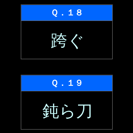
Ｑ．１８
跨ぐ
Ｑ．１９
鈍ら刀