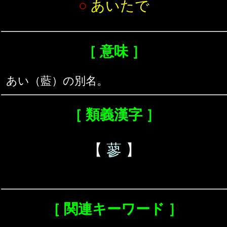
○
あいたで
［ 意味 ］
あい（藍）の別名。
［ 類義漢字 ］
【
蓼
】
［ 関連キーワード ］