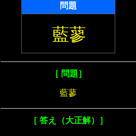
問題
藍蓼
［ 問題］
藍蓼
［ 答え（大正解）］