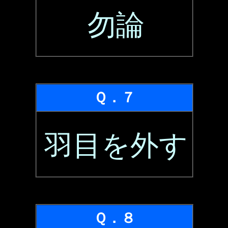
勿論
Ｑ．７
羽目を外す
Ｑ．８