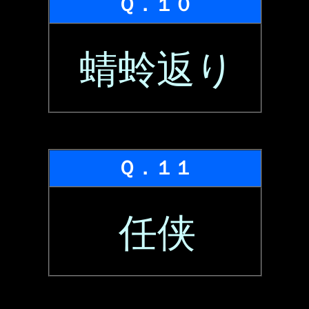
Ｑ．１０
蜻蛉返り
Ｑ．１１
任侠