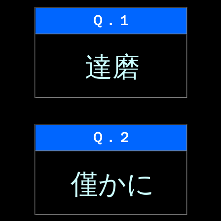
Ｑ．１
達磨
Ｑ．２
僅かに