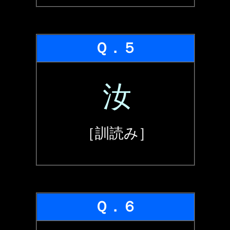
Ｑ．５
汝
［訓読み］
Ｑ．６