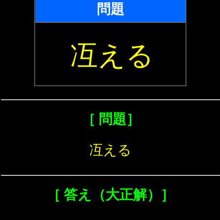
問題
冱える
［ 問題］
冱える
［ 答え（大正解）］