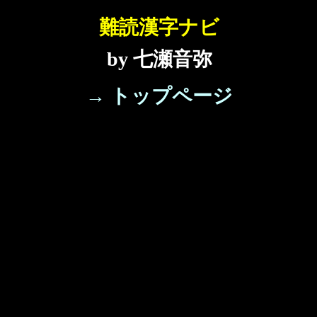
難読漢字ナビ
by 七瀬音弥
→ トップページ