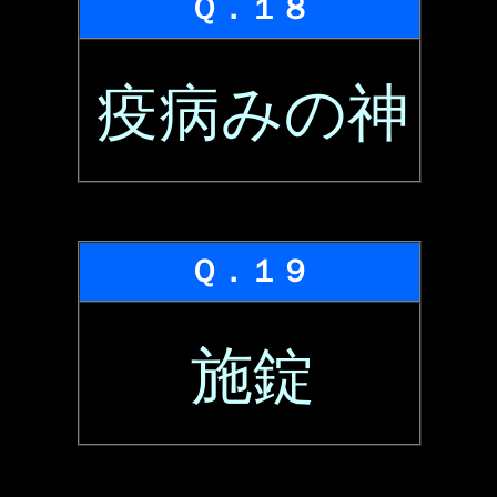
Ｑ．１８
疫病みの神
Ｑ．１９
施錠