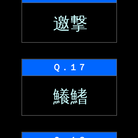
邀撃
Ｑ．１７
鱶鰭