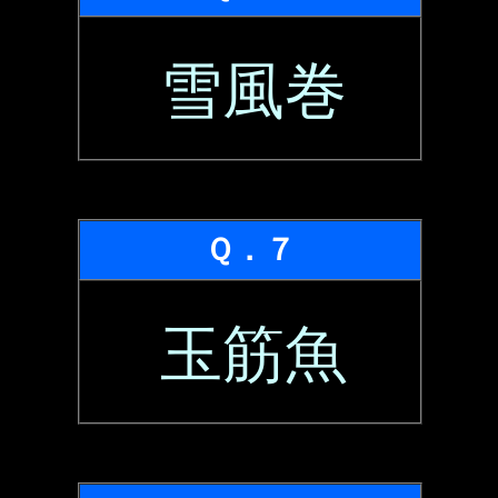
雪風巻
Ｑ．７
玉筋魚