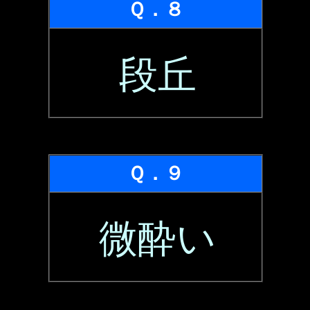
Ｑ．８
段丘
Ｑ．９
微酔い