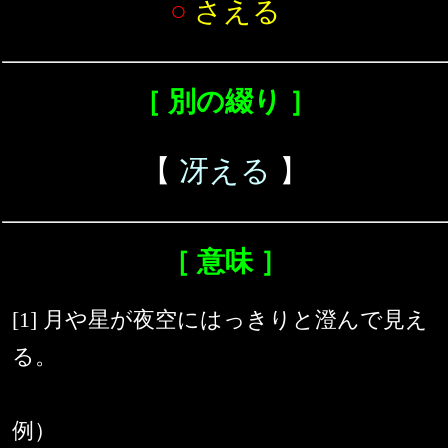
○
さえる
［ 別の綴り ］
【
冴える
】
［ 意味 ］
[1] 月や星が夜空にはっきりと澄んで見え
る。
例）