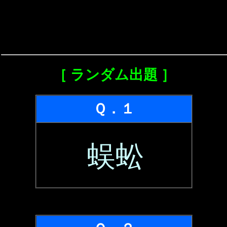
［ ランダム出題 ］
Ｑ．１
蜈蚣