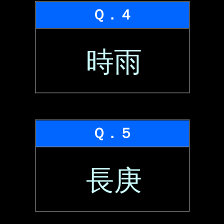
Ｑ．４
時雨
Ｑ．５
長庚