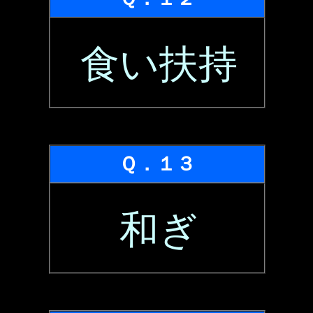
食い扶持
Ｑ．１３
和ぎ