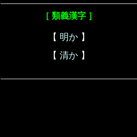
［ 類義漢字 ］
【
明か
】
【
清か
】