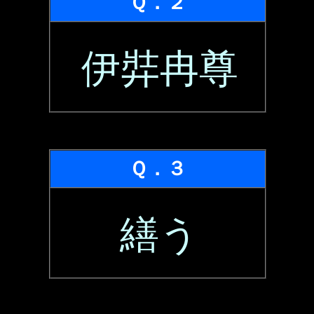
Ｑ．２
伊弉冉尊
Ｑ．３
繕う