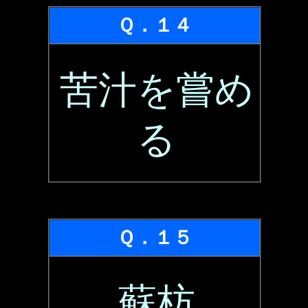
Ｑ．１４
苦汁を嘗め
る
Ｑ．１５
蘇枋