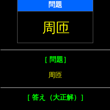
問題
周匝
［ 問題］
周匝
［ 答え（大正解）］