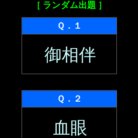
［ ランダム出題 ］
Ｑ．１
御相伴
Ｑ．２
血眼