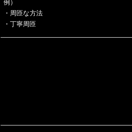
例）
・周匝な方法
・丁寧周匝