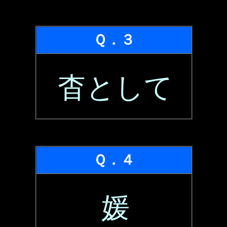
Ｑ．３
杳として
Ｑ．４
媛