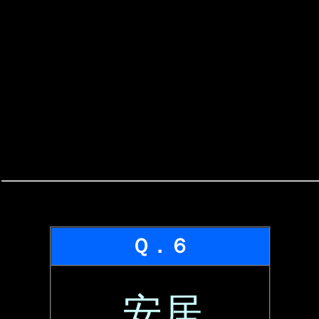
Ｑ．６
安居