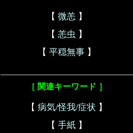
【
微恙
】
【
恙虫
】
【
平穏無事
】
［ 関連キーワード ］
【
病気/怪我/症状
】
【
手紙
】