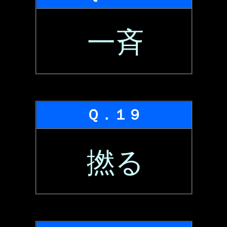
一斉
Ｑ．１９
撚る