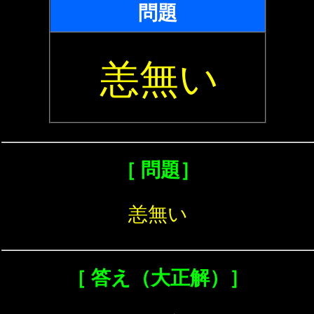
問題
恙無い
［ 問題］
恙無い
［ 答え（大正解）］