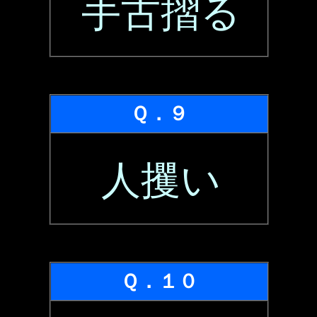
手古摺る
Ｑ．９
人攫い
Ｑ．１０