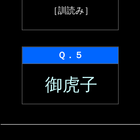
［訓読み］
Ｑ．５
御虎子