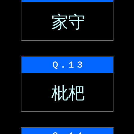
家守
Ｑ．１３
枇杷