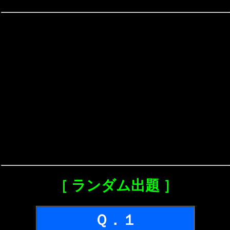
［ ランダム出題 ］
Ｑ．１