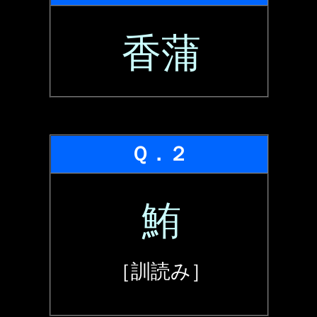
香蒲
Ｑ．２
鮪
［訓読み］