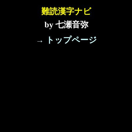
難読漢字ナビ
by 七瀬音弥
→ トップページ