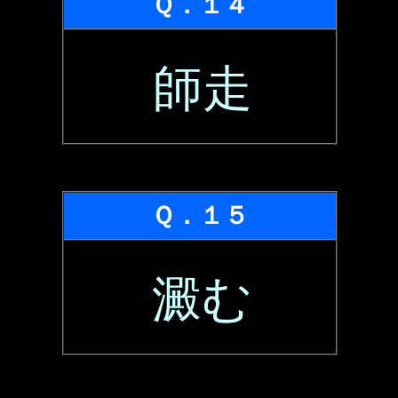
Ｑ．１４
師走
Ｑ．１５
澱む