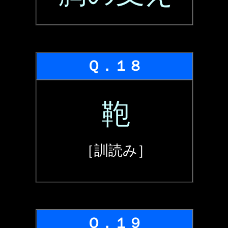
Ｑ．１８
鞄
［訓読み］
Ｑ．１９