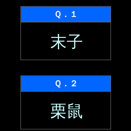
Ｑ．１
末子
Ｑ．２
栗鼠