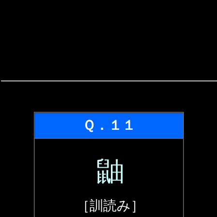
Ｑ．１１
鼬
［訓読み］