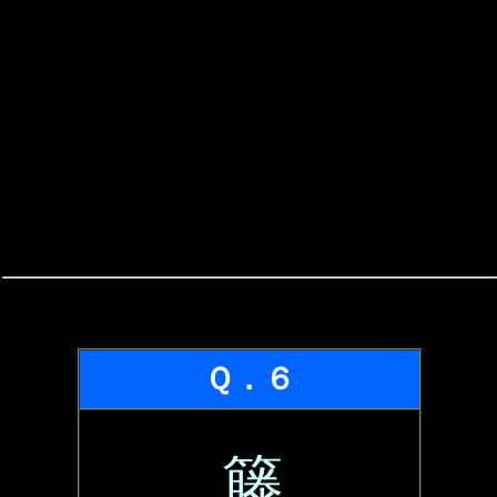
Ｑ．６
籐