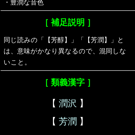
・豊潤な音色
［ 補足説明 ］
同じ読みの「【芳醇】」「【芳潤】」と
は、意味がかなり異なるので、混同しな
いこと。
［ 類義漢字 ］
【
潤沢
】
【
芳潤
】