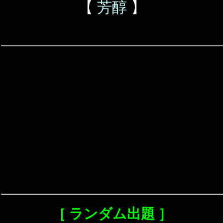
【
芳醇
】
［ ランダム出題 ］