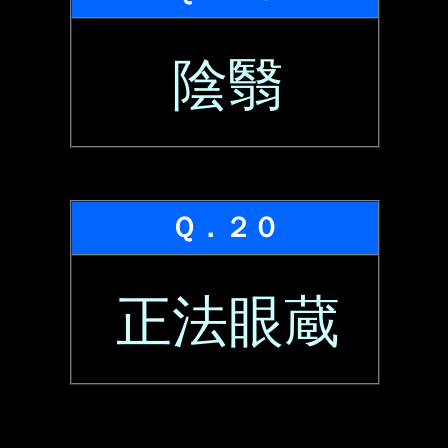
陰翳
Ｑ．２０
正法眼蔵