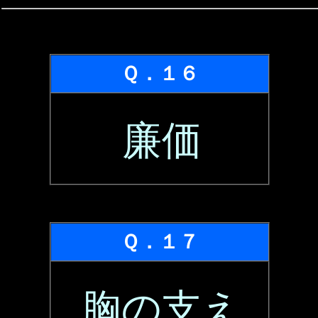
Ｑ．１６
廉価
Ｑ．１７
胸の支え