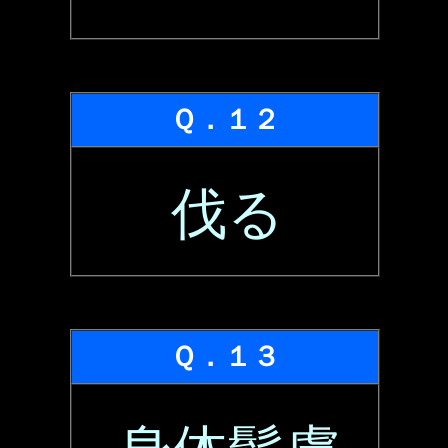
Ｑ．１２
伐る
Ｑ．１３