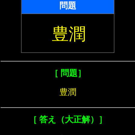
問題
豊潤
［ 問題］
豊潤
［ 答え（大正解）］