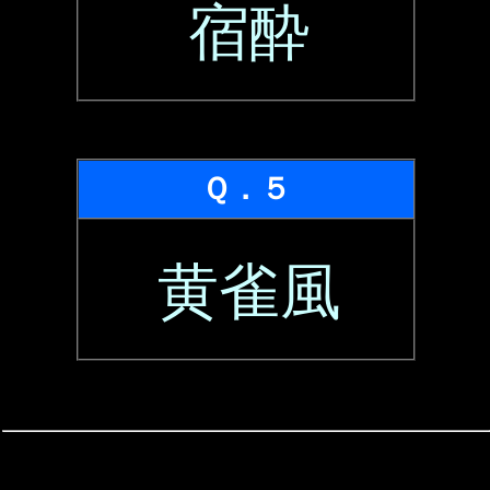
宿酔
Ｑ．５
黄雀風