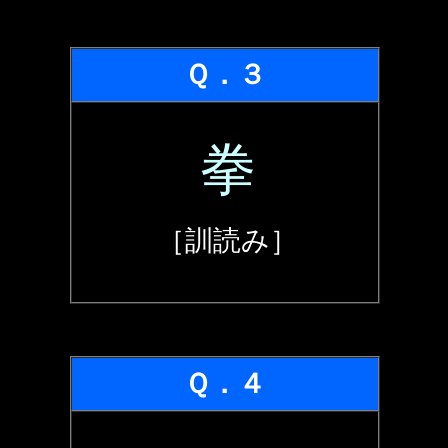
Ｑ．３
拳
［訓読み］
Ｑ．４