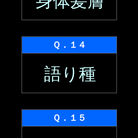
身体髪膚
Ｑ．１４
語り種
Ｑ．１５