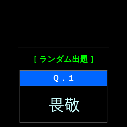
［ ランダム出題 ］
Ｑ．１
畏敬