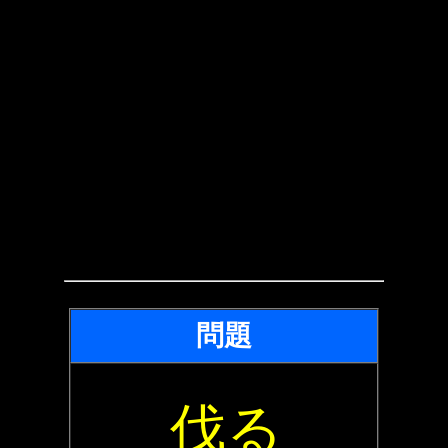
問題
伐る