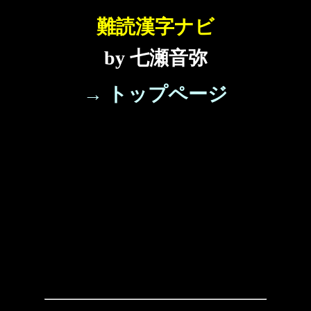
難読漢字ナビ
by 七瀬音弥
→ トップページ