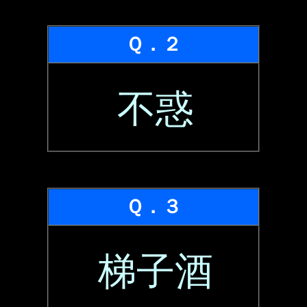
Ｑ．２
不惑
Ｑ．３
梯子酒