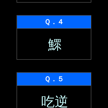
Ｑ．４
鰥
Ｑ．５
吃逆