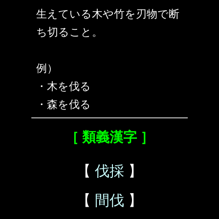
生えている木や竹を刃物で断
ち切ること。
例）
・木を伐る
・森を伐る
［ 類義漢字 ］
【
伐採
】
【
間伐
】