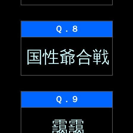
Ｑ．８
国性爺合戦
Ｑ．９
靄靄