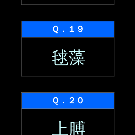
Ｑ．１９
毬藻
Ｑ．２０
上膊