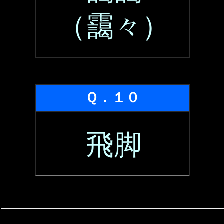
（靄々）
Ｑ．１０
飛脚