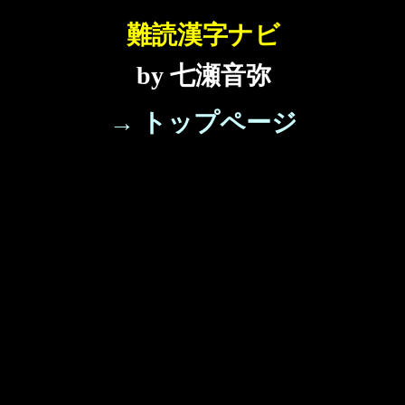
難読漢字ナビ
by 七瀬音弥
→ トップページ