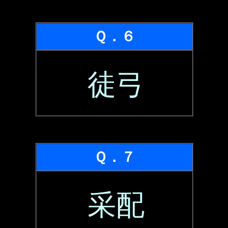
Ｑ．６
徒弓
Ｑ．７
采配