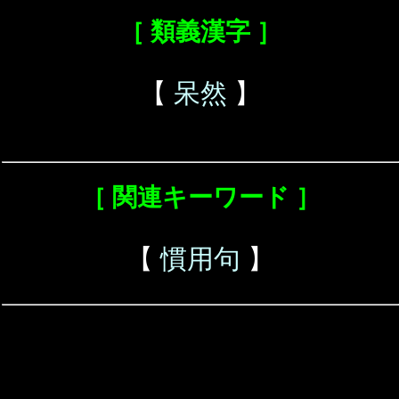
［ 類義漢字 ］
【
呆然
】
［ 関連キーワード ］
【
慣用句
】