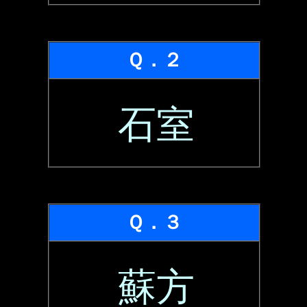
Ｑ．２
石室
Ｑ．３
蘇方