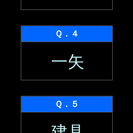
Ｑ．４
一矢
Ｑ．５
建具