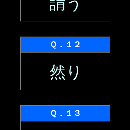
謂う
Ｑ．１２
然り
Ｑ．１３