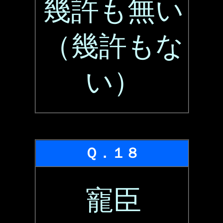
幾許も無い
（幾許もな
い）
Ｑ．１８
寵臣