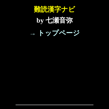
難読漢字ナビ
by 七瀬音弥
→ トップページ