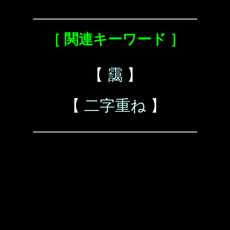
［ 関連キーワード ］
【
靄
】
【
二字重ね
】