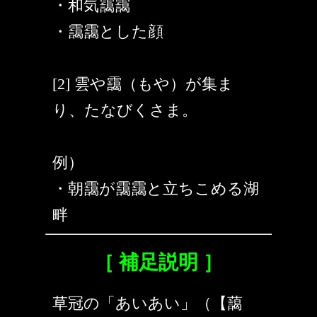
・和気靄靄
・靄靄とした顔
[2] 雲や靄（もや）が集ま
り、たなびくさま。
例）
・朝靄が靄靄と立ちこめる湖
畔
［ 補足説明 ］
草冠の「あいあい」（【藹