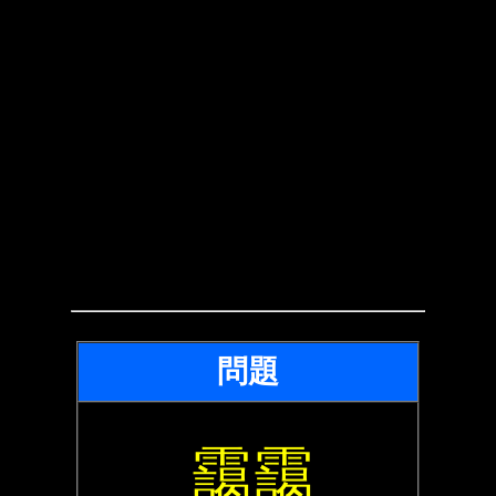
問題
靄靄