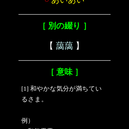
［ 別の綴り ］
【
藹藹
】
［ 意味 ］
[1] 和やかな気分が満ちてい
るさま。
例）