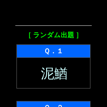
［ ランダム出題 ］
Ｑ．１
泥鰌