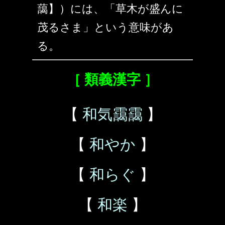
藹】）には、「草木が盛んに
茂るさま」という意味があ
る。
［ 類義漢字 ］
【
和気靄靄
】
【
和やか
】
【
和らぐ
】
【
和楽
】