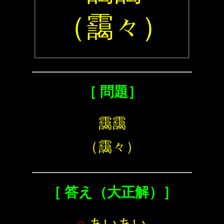
（靄々）
［ 問題］
靄靄
（靄々）
［ 答え（大正解）］
○
あいあい