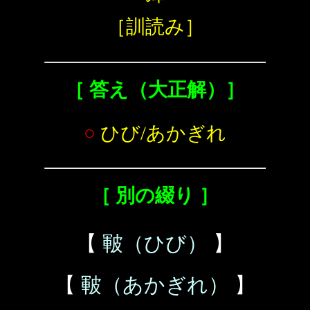
［訓読み］
［ 答え（大正解）］
○
ひび/あかぎれ
［ 別の綴り ］
【
皸（ひび）
】
【
皸（あかぎれ）
】