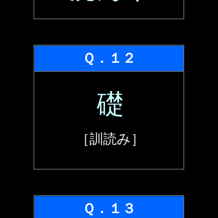
Ｑ．１２
礎
［訓読み］
Ｑ．１３