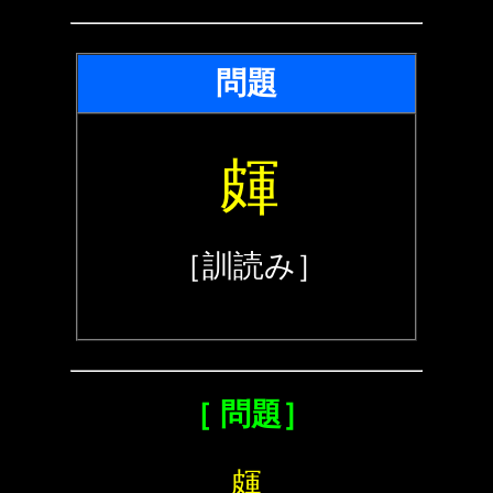
問題
皹
［訓読み］
［ 問題］
皹