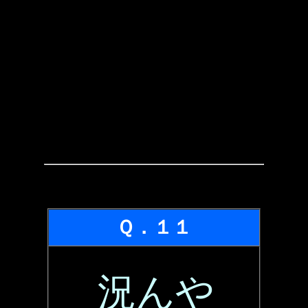
Ｑ．１１
況んや