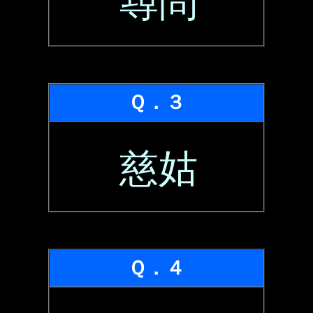
尋問
Ｑ．３
慈姑
Ｑ．４