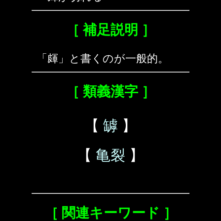
［ 補足説明 ］
「皹」と書くのが一般的。
［ 類義漢字 ］
【
罅
】
【
亀裂
】
［ 関連キーワード ］