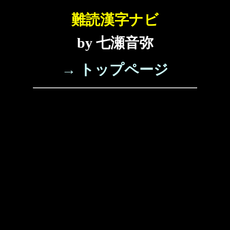
難読漢字ナビ
by 七瀬音弥
→ トップページ