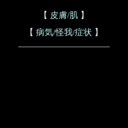
【
皮膚/肌
】
【
病気/怪我/症状
】