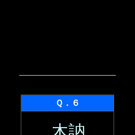
Ｑ．６
木訥