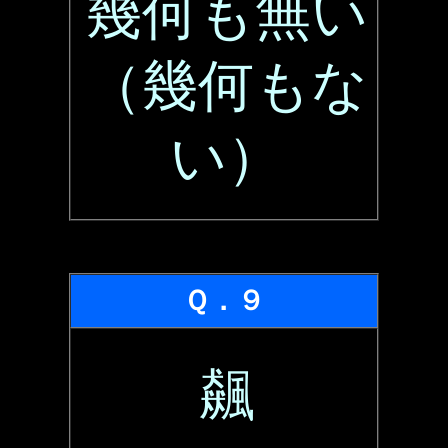
幾何も無い
（幾何もな
い）
Ｑ．９
飆