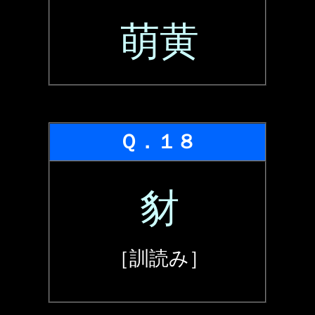
萌黄
Ｑ．１８
豺
［訓読み］