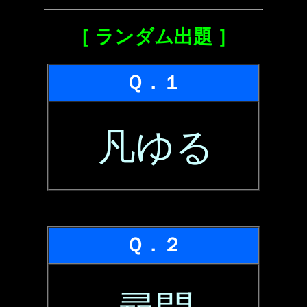
［ ランダム出題 ］
Ｑ．１
凡ゆる
Ｑ．２