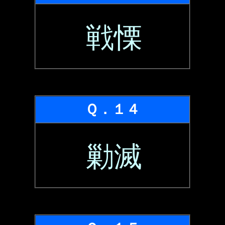
戦慄
Ｑ．１４
勦滅