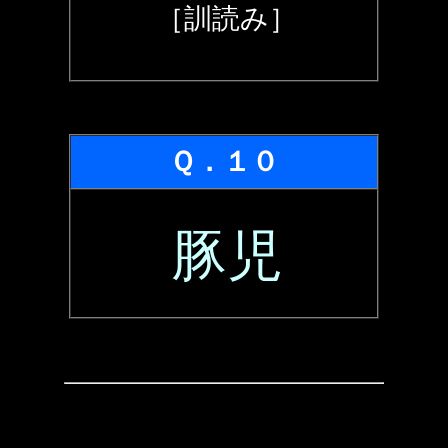
［訓読み］
Ｑ．１０
豚児