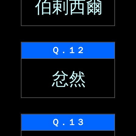
伯剌西爾
Ｑ．１２
忿然
Ｑ．１３