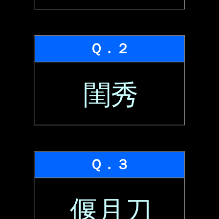
Ｑ．２
閨秀
Ｑ．３
偃月刀