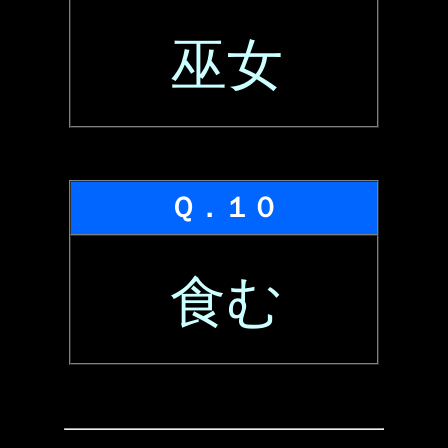
巫女
Ｑ．１０
食む