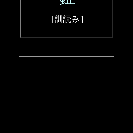
［訓読み］