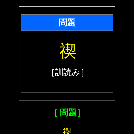
問題
禊
［訓読み］
［ 問題］
禊