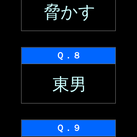
脅かす
Ｑ．８
東男
Ｑ．９