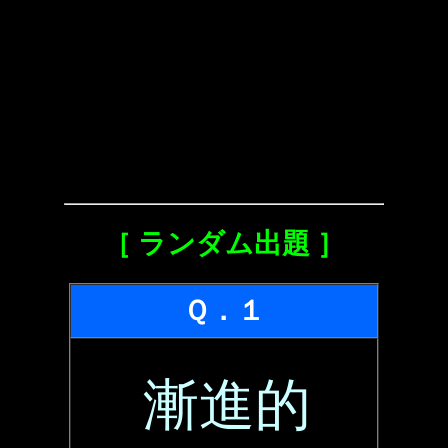
［ ランダム出題 ］
Ｑ．１
漸進的