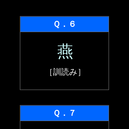
Ｑ．６
燕
［訓読み］
Ｑ．７