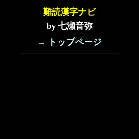
難読漢字ナビ
by 七瀬音弥
→ トップページ