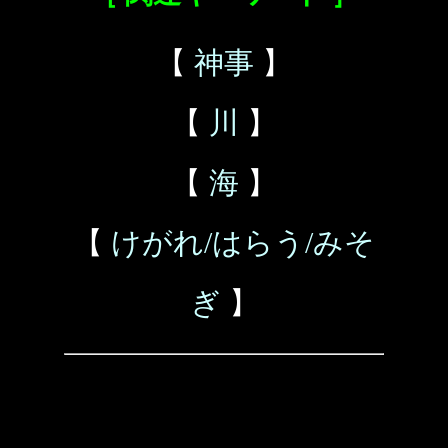
【
神事
】
【
川
】
【
海
】
【
けがれ/はらう/みそ
ぎ
】