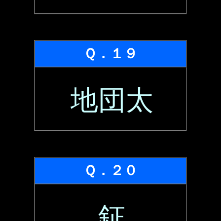
Ｑ．１９
地団太
Ｑ．２０
鉦