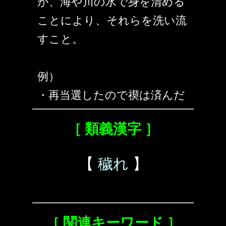
が、海や川の水で身を清める
ことにより、それらを洗い流
すこと。
例）
・再当選したので禊は済んだ
［ 類義漢字 ］
【
穢れ
】
［ 関連キーワード ］