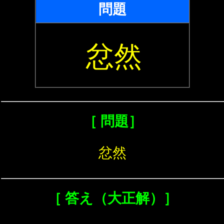
問題
忿然
［ 問題］
忿然
［ 答え（大正解）］