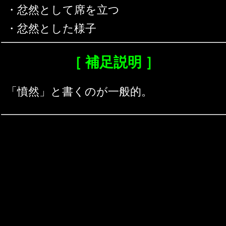
・忿然として席を立つ
・忿然とした様子
［ 補足説明 ］
「憤然」と書くのが一般的。