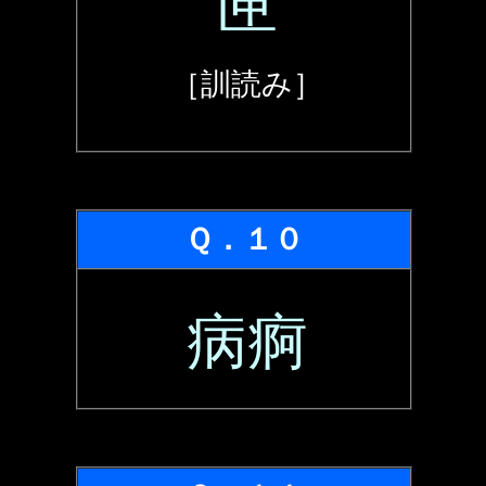
匣
［訓読み］
Ｑ．１０
病痾