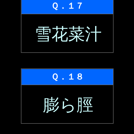
Ｑ．１７
雪花菜汁
Ｑ．１８
膨ら脛