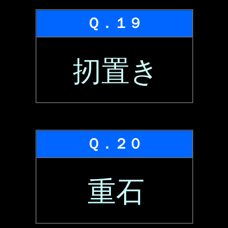
Ｑ．１９
扨置き
Ｑ．２０
重石