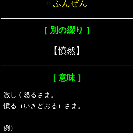
○
ふんぜん
［ 別の綴り ］
【憤然】
［ 意味 ］
激しく怒るさま。
憤る（いきどおる）さま。
例）