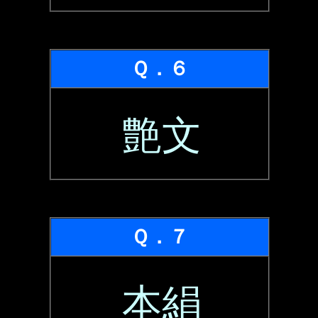
Ｑ．６
艶文
Ｑ．７
本絹