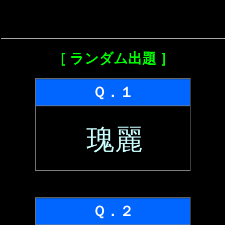
［ ランダム出題 ］
Ｑ．１
瑰麗
Ｑ．２