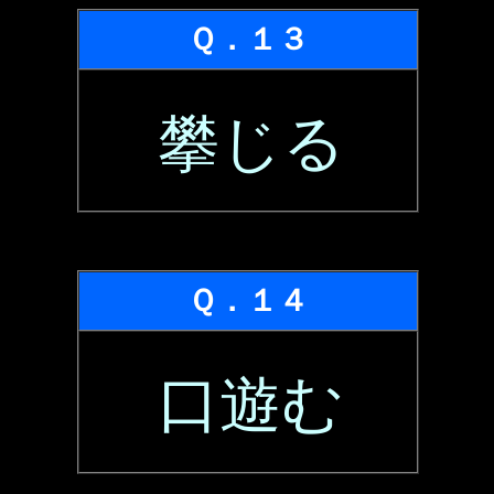
Ｑ．１３
攀じる
Ｑ．１４
口遊む