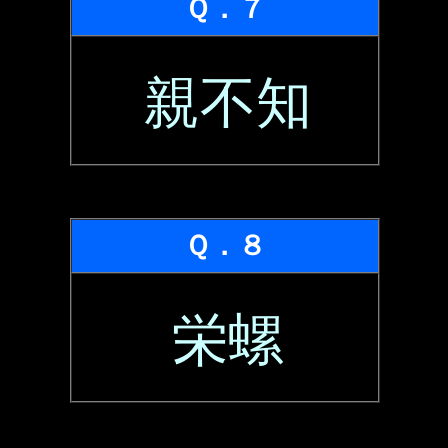
Ｑ．７
親不知
Ｑ．８
栄螺