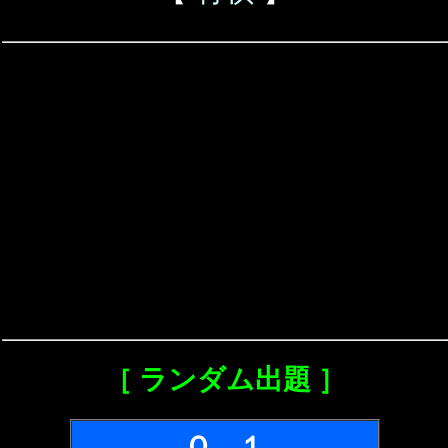
［ ランダム出題 ］
Ｑ．１