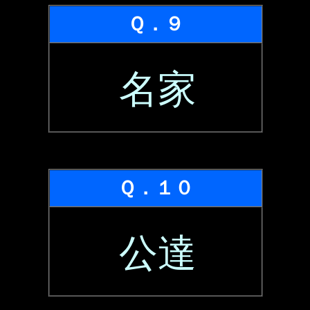
Ｑ．９
名家
Ｑ．１０
公達