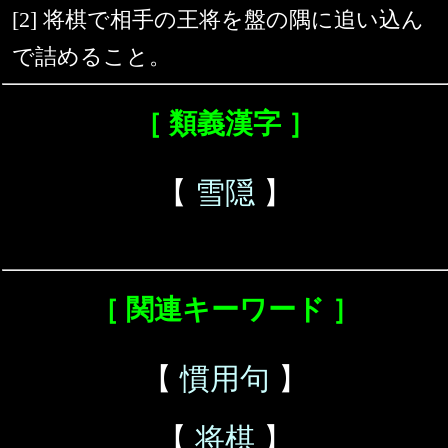
[2] 将棋で相手の王将を盤の隅に追い込ん
で詰めること。
［ 類義漢字 ］
【
雪隠
】
［ 関連キーワード ］
【
慣用句
】
【
将棋
】