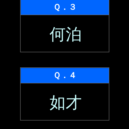
Ｑ．３
何泊
Ｑ．４
如才