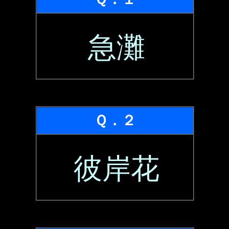
急灘
Ｑ．２
彼岸花