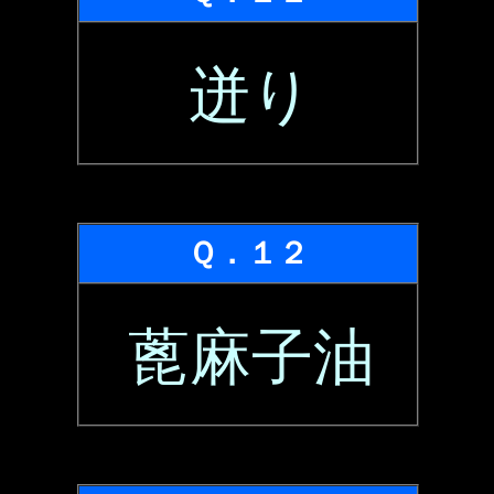
迸り
Ｑ．１２
蓖麻子油