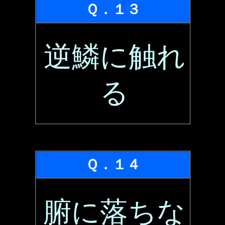
Ｑ．１３
逆鱗に触れ
る
Ｑ．１４
腑に落ちな