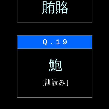
賄賂
Ｑ．１９
鮑
［訓読み］