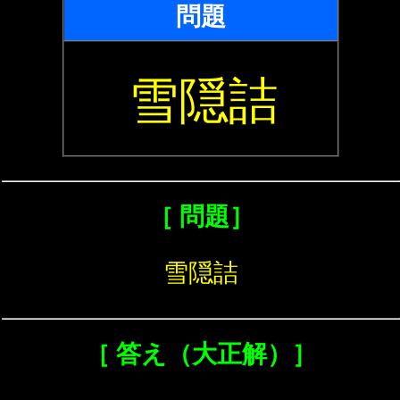
問題
雪隠詰
［ 問題］
雪隠詰
［ 答え（大正解）］