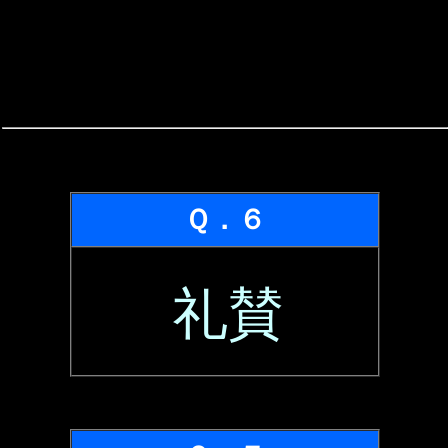
Ｑ．６
礼賛