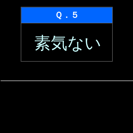
Ｑ．５
素気ない