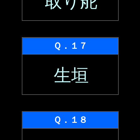
取り舵
Ｑ．１７
生垣
Ｑ．１８