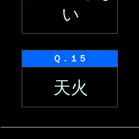
い
Ｑ．１５
天火