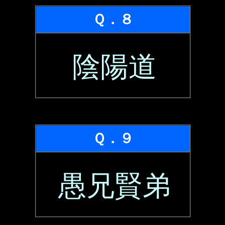
Ｑ．８
陰陽道
Ｑ．９
愚兄賢弟