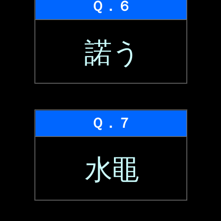
Ｑ．６
諾う
Ｑ．７
水黽