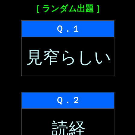
［ ランダム出題 ］
Ｑ．１
見窄らしい
Ｑ．２
読経