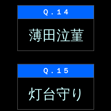
Ｑ．１４
薄田泣菫
Ｑ．１５
灯台守り