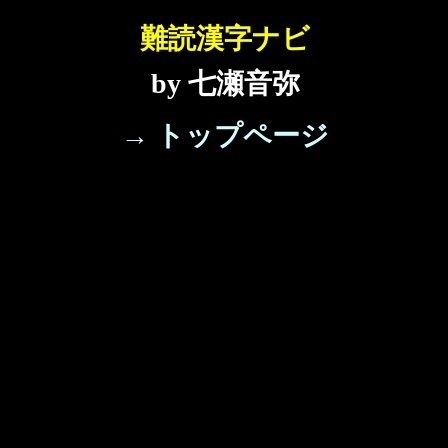
難読漢字ナビ
by 七瀬音弥
→ トップページ