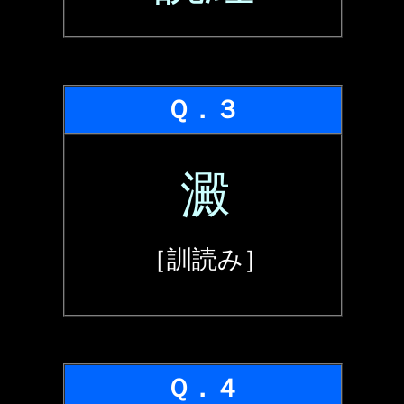
Ｑ．３
澱
［訓読み］
Ｑ．４