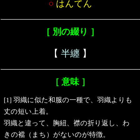
○
はんてん
［ 別の綴り ］
【
半纏
】
［ 意味 ］
[1] 羽織に似た和服の一種で、羽織よりも
丈の短い上着。
羽織と違って、胸紐、襟の折り返し、わ
きの襠（まち）がないのが特徴。