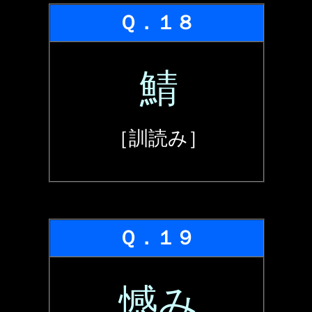
Ｑ．１８
鯖
［訓読み］
Ｑ．１９
憾み