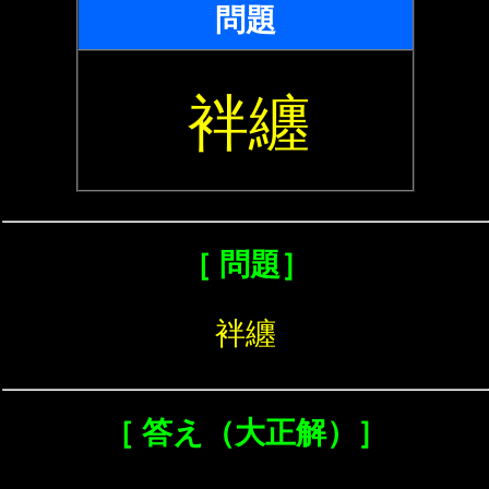
問題
袢纏
［ 問題］
袢纏
［ 答え（大正解）］