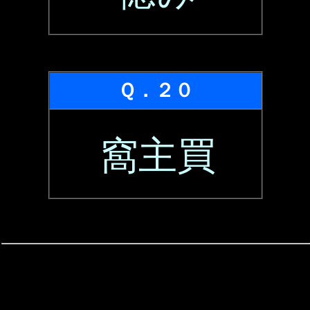
Ｑ．２０
窩主買