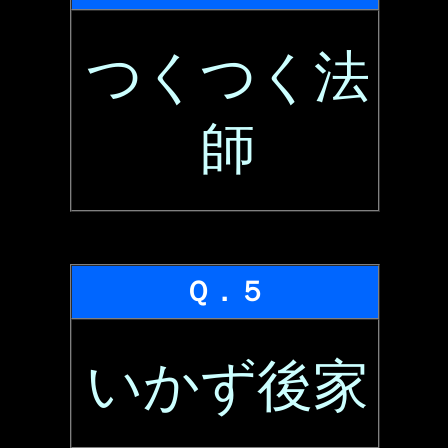
つくつく法
師
Ｑ．５
いかず後家