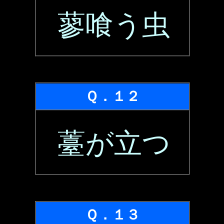
蓼喰う虫
Ｑ．１２
薹が立つ
Ｑ．１３