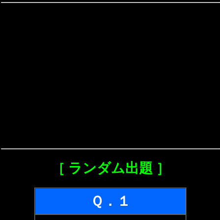
［ ランダム出題 ］
Ｑ．１