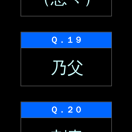
Ｑ．１９
乃父
Ｑ．２０