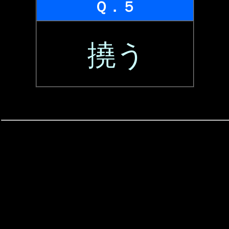
Ｑ．５
撓う