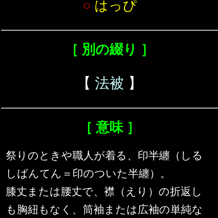
○
はっぴ
［ 別の綴り ］
【
法被
】
［ 意味 ］
祭りのときや職人が着る、印半纏（しる
しばんてん＝印のついた半纏）。
膝丈または腰丈で、襟（えり）の折返し
も胸紐もなく、筒袖または広袖の単純な