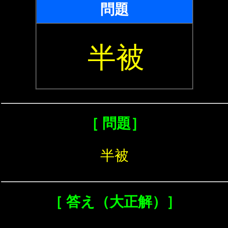
問題
半被
［ 問題］
半被
［ 答え（大正解）］