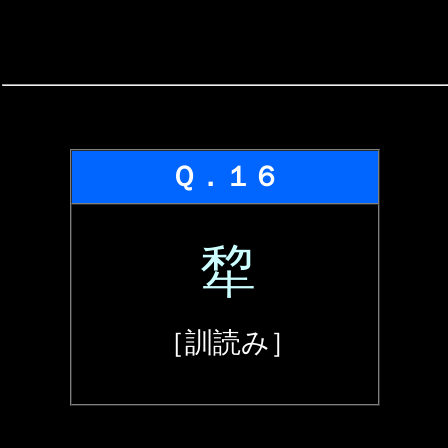
Ｑ．１６
犂
［訓読み］