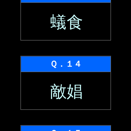
蟻食
Ｑ．１４
敵娼