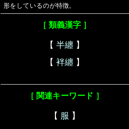
形をしているのが特徴。
［ 類義漢字 ］
【
半纏
】
【
袢纏
】
［ 関連キーワード ］
【
服
】