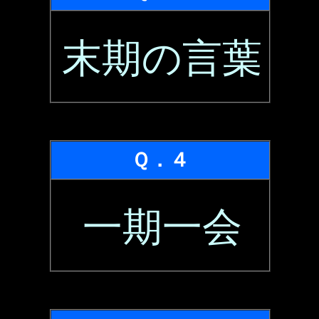
末期の言葉
Ｑ．４
一期一会