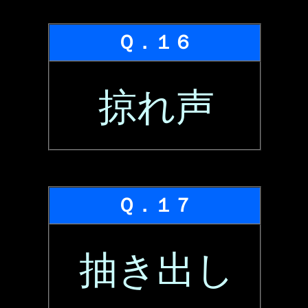
Ｑ．１６
掠れ声
Ｑ．１７
抽き出し