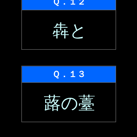
Ｑ．１２
犇と
Ｑ．１３
蕗の薹