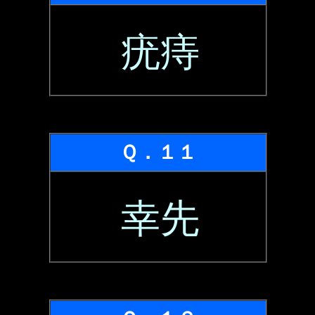
疣痔
Ｑ．１１
幸先