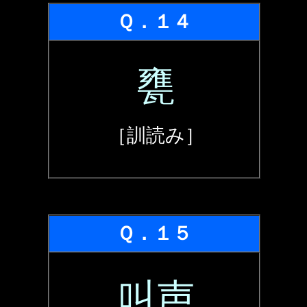
Ｑ．１４
甕
［訓読み］
Ｑ．１５
叫声