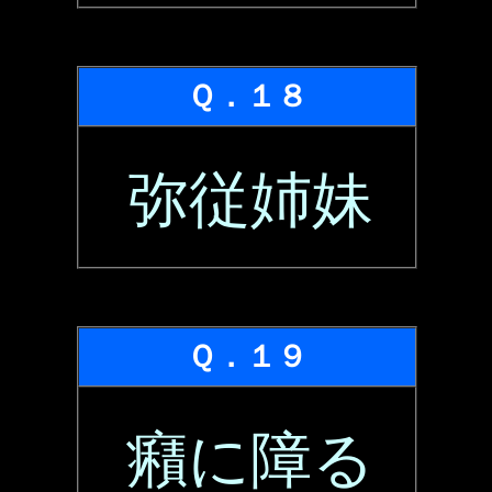
Ｑ．１８
弥従姉妹
Ｑ．１９
癪に障る