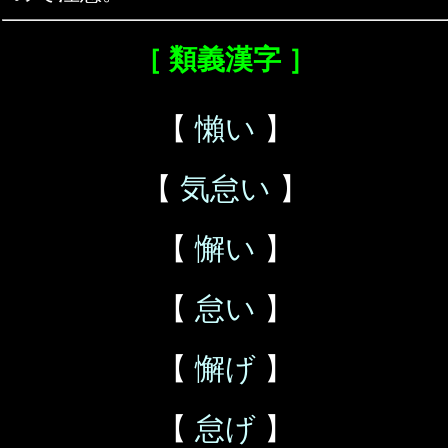
［ 類義漢字 ］
【
懶い
】
【
気怠い
】
【
懈い
】
【
怠い
】
【
懈げ
】
【
怠げ
】