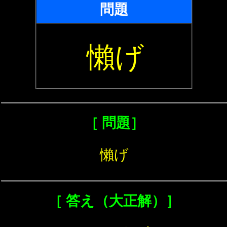
問題
懶げ
［ 問題］
懶げ
［ 答え（大正解）］