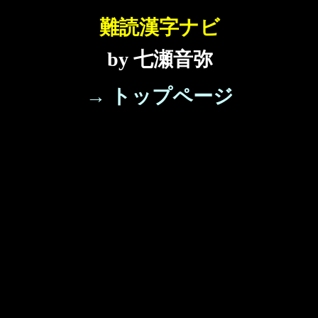
難読漢字ナビ
by 七瀬音弥
→ トップページ