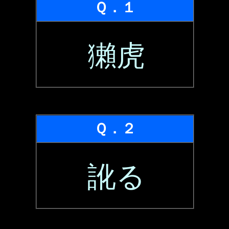
Ｑ．１
獺虎
Ｑ．２
訛る