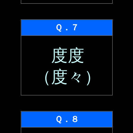
Ｑ．７
度度
（度々）
Ｑ．８