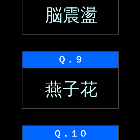
脳震盪
Ｑ．９
燕子花
Ｑ．１０