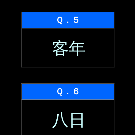
Ｑ．５
客年
Ｑ．６
八日