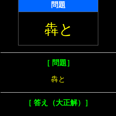
問題
犇と
［ 問題］
犇と
［ 答え（大正解）］