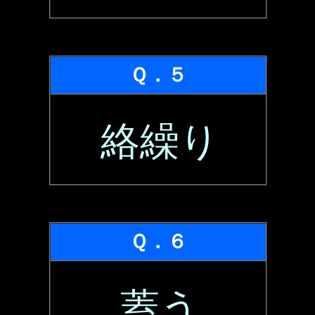
Ｑ．５
絡繰り
Ｑ．６
蓋う