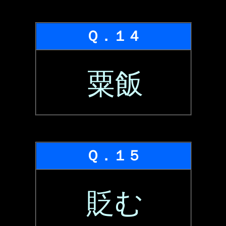
Ｑ．１４
粟飯
Ｑ．１５
貶む