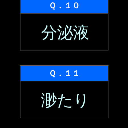
Ｑ．１０
分泌液
Ｑ．１１
渺たり