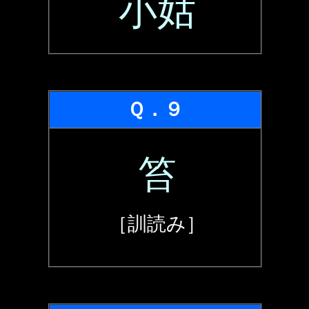
小姑
Ｑ．９
笞
［訓読み］