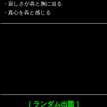
・寂しさが犇と胸に迫る
・真心を犇と感じる
［ ランダム出題 ］