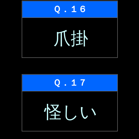
Ｑ．１６
爪掛
Ｑ．１７
怪しい