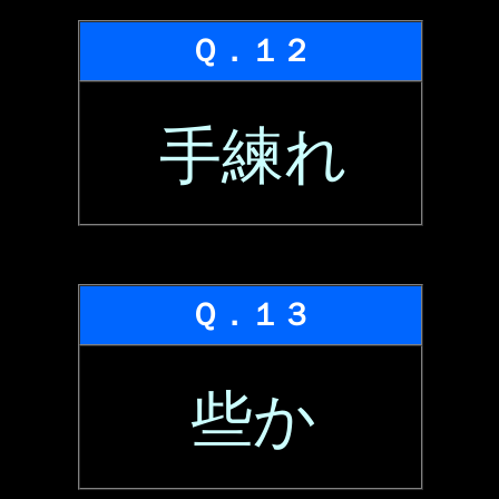
Ｑ．１２
手練れ
Ｑ．１３
些か