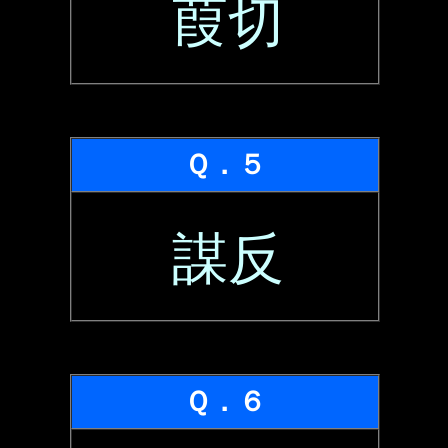
葭切
Ｑ．５
謀反
Ｑ．６