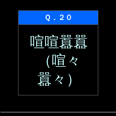
Ｑ．２０
喧喧囂囂
（喧々
囂々）