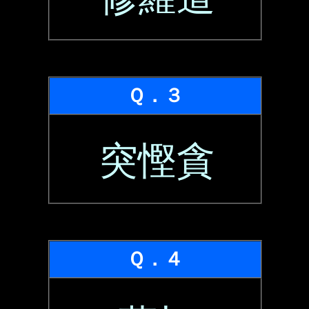
Ｑ．３
突慳貪
Ｑ．４