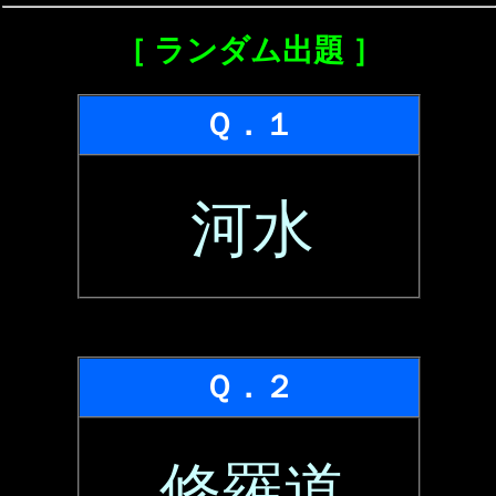
［ ランダム出題 ］
Ｑ．１
河水
Ｑ．２
修羅道