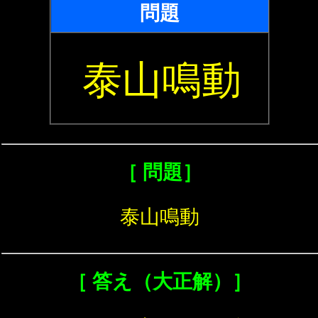
問題
泰山鳴動
［ 問題］
泰山鳴動
［ 答え（大正解）］