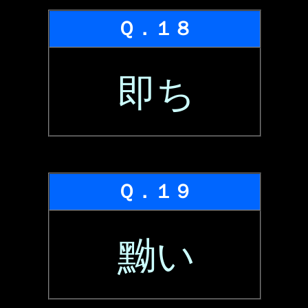
Ｑ．１８
即ち
Ｑ．１９
黝い