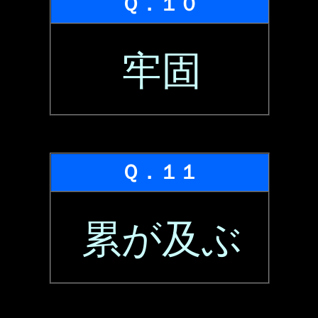
Ｑ．１０
牢固
Ｑ．１１
累が及ぶ