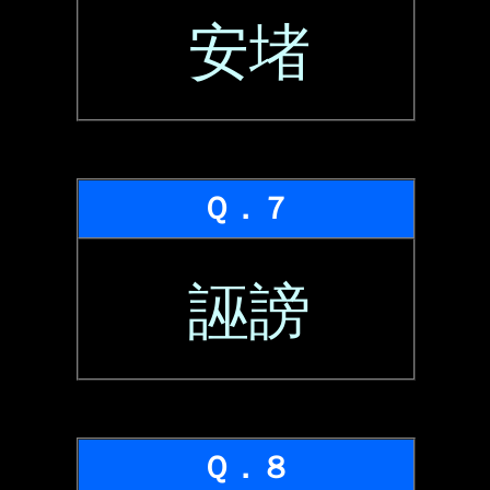
安堵
Ｑ．７
誣謗
Ｑ．８