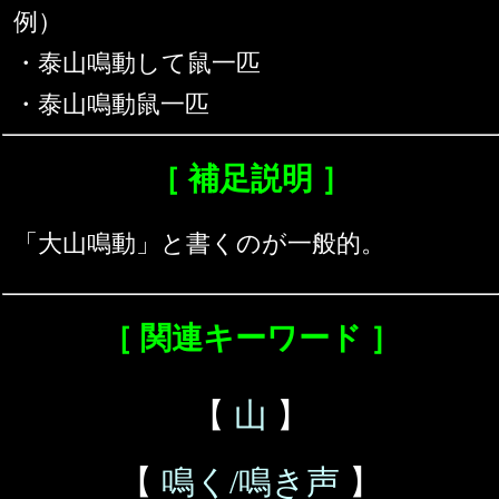
例）
・泰山鳴動して鼠一匹
・泰山鳴動鼠一匹
［ 補足説明 ］
「大山鳴動」と書くのが一般的。
［ 関連キーワード ］
【
山
】
【
鳴く/鳴き声
】