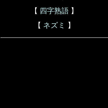
【
四字熟語
】
【
ネズミ
】