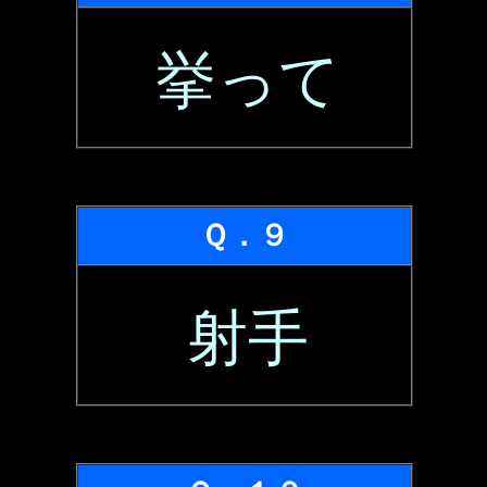
挙って
Ｑ．９
射手